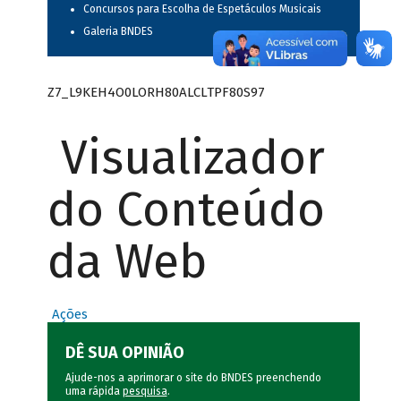
Concursos para Escolha de Espetáculos Musicais
Galeria BNDES
Z7_L9KEH4O0LORH80ALCLTPF80S97
Visualizador
do Conteúdo
da Web
Ações
DÊ SUA OPINIÃO
Ajude-nos a aprimorar o site do BNDES preenchendo
uma rápida
pesquisa
.