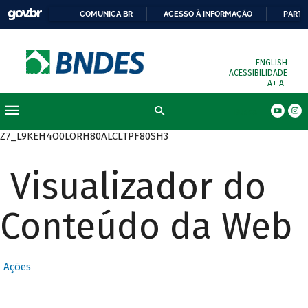
COMUNICA BR
ACESSO À INFORMAÇÃO
PARTI
ENGLISH
ACESSIBILIDADE
A+
A-
Busca
Z7_L9KEH4O0LORH80ALCLTPF80SH3
Visualizador do
Conteúdo da Web
Ações