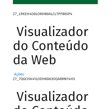
Z7_L9KEH4O0LORH80ALCLTPF80SP4
Visualizador
do Conteúdo
da Web
Ações
Z7_7QGCHA41LODH60A3OQA8RN14H3
Visualizador