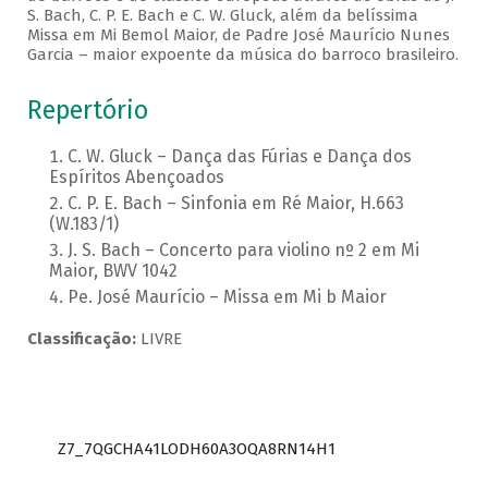
S. Bach, C. P. E. Bach e C. W. Gluck, além da belíssima
Missa em Mi Bemol Maior, de Padre José Maurício Nunes
Garcia – maior expoente da música do barroco brasileiro.
Repertório
C. W. Gluck – Dança das Fúrias e Dança dos
Espíritos Abençoados
C. P. E. Bach – Sinfonia em Ré Maior, H.663
(W.183/1)
J. S. Bach – Concerto para violino nº 2 em Mi
Maior, BWV 1042
Pe. José Maurício – Missa em Mi b Maior
Classificação:
LIVRE
Z7_7QGCHA41LODH60A3OQA8RN14H1