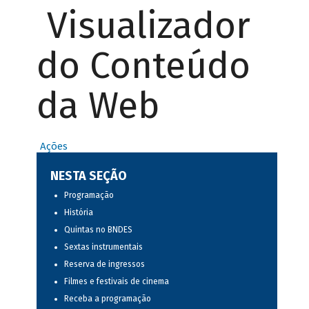
Visualizador
do Conteúdo
da Web
Ações
NESTA SEÇÃO
Programação
História
Quintas no BNDES
Sextas instrumentais
Reserva de ingressos
Filmes e festivais de cinema
Receba a programação