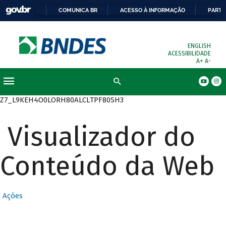
COMUNICA BR
ACESSO À INFORMAÇÃO
PARTI
ENGLISH
ACESSIBILIDADE
A+
A-
Busca
Z7_L9KEH4O0LORH80ALCLTPF80SH3
Visualizador do
Conteúdo da Web
Ações