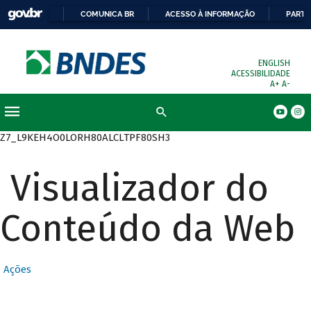
COMUNICA BR
ACESSO À INFORMAÇÃO
PARTI
ENGLISH
ACESSIBILIDADE
A+
A-
Busca
Z7_L9KEH4O0LORH80ALCLTPF80SH3
Visualizador do
Conteúdo da Web
Ações