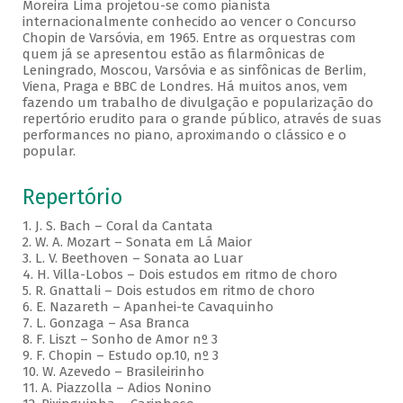
Moreira Lima projetou-se como pianista
internacionalmente conhecido ao vencer o Concurso
Chopin de Varsóvia, em 1965. Entre as orquestras com
quem já se apresentou estão as filarmônicas de
Leningrado, Moscou, Varsóvia e as sinfônicas de Berlim,
Viena, Praga e BBC de Londres. Há muitos anos, vem
fazendo um trabalho de divulgação e popularização do
repertório erudito para o grande público, através de suas
performances no piano, aproximando o clássico e o
popular.
Repertório
1. J. S. Bach – Coral da Cantata
2. W. A. Mozart – Sonata em Lá Maior
3. L. V. Beethoven – Sonata ao Luar
4. H. Villa-Lobos – Dois estudos em ritmo de choro
5. R. Gnattali – Dois estudos em ritmo de choro
6. E. Nazareth – Apanhei-te Cavaquinho
7. L. Gonzaga – Asa Branca
8. F. Liszt – Sonho de Amor nº 3
9. F. Chopin – Estudo op.10, nº 3
10. W. Azevedo – Brasileirinho
11. A. Piazzolla – Adios Nonino