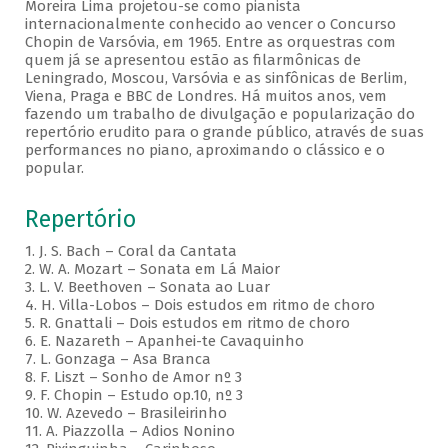
Moreira Lima projetou-se como pianista
internacionalmente conhecido ao vencer o Concurso
Chopin de Varsóvia, em 1965. Entre as orquestras com
quem já se apresentou estão as filarmônicas de
Leningrado, Moscou, Varsóvia e as sinfônicas de Berlim,
Viena, Praga e BBC de Londres. Há muitos anos, vem
fazendo um trabalho de divulgação e popularização do
repertório erudito para o grande público, através de suas
performances no piano, aproximando o clássico e o
popular.
Repertório
1. J. S. Bach – Coral da Cantata
2. W. A. Mozart – Sonata em Lá Maior
3. L. V. Beethoven – Sonata ao Luar
4. H. Villa-Lobos – Dois estudos em ritmo de choro
5. R. Gnattali – Dois estudos em ritmo de choro
6. E. Nazareth – Apanhei-te Cavaquinho
7. L. Gonzaga – Asa Branca
8. F. Liszt – Sonho de Amor nº 3
9. F. Chopin – Estudo op.10, nº 3
10. W. Azevedo – Brasileirinho
11. A. Piazzolla – Adios Nonino