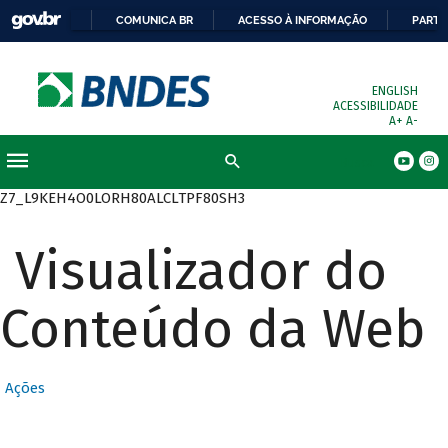
COMUNICA BR
ACESSO À INFORMAÇÃO
PARTI
ENGLISH
ACESSIBILIDADE
A+
A-
Busca
Z7_L9KEH4O0LORH80ALCLTPF80SH3
Visualizador do
Conteúdo da Web
Ações