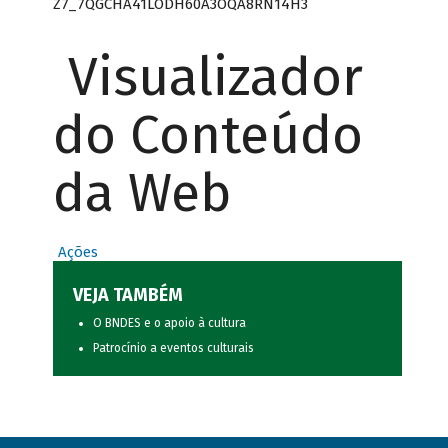
Z7_7QGCHA41LODH60A3OQA8RN14H3
Visualizador
do Conteúdo
da Web
Ações
VEJA TAMBÉM
O BNDES e o apoio à cultura
Patrocínio a eventos culturais