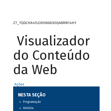
Z7_7QGCHA41LODH60A3OQA8RN14H1
Visualizador
do Conteúdo
da Web
Ações
NESTA SEÇÃO
Programação
História