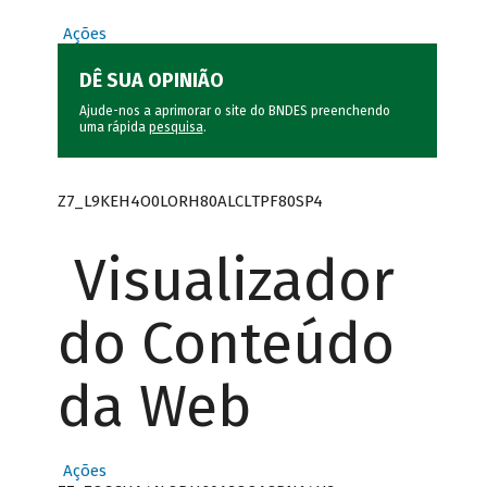
Ações
DÊ SUA OPINIÃO
Ajude-nos a aprimorar o site do BNDES preenchendo
uma rápida
pesquisa
.
Z7_L9KEH4O0LORH80ALCLTPF80SP4
Visualizador
do Conteúdo
da Web
Ações