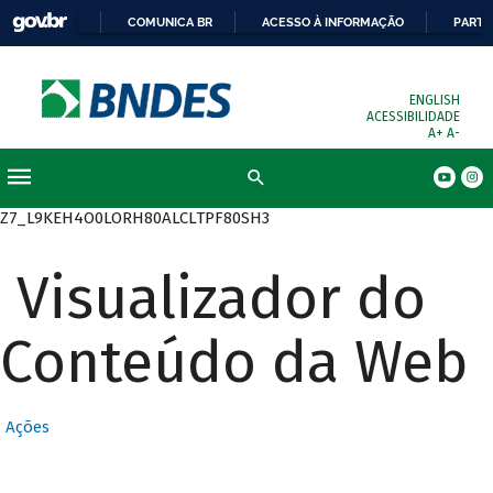
COMUNICA BR
ACESSO À INFORMAÇÃO
PARTI
ENGLISH
ACESSIBILIDADE
A+
A-
Busca
Z7_L9KEH4O0LORH80ALCLTPF80SH3
Visualizador do
Conteúdo da Web
Ações