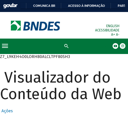
COMUNICA BR
ACESSO À INFORMAÇÃO
PARTI
ENGLISH
ACESSIBILIDADE
A+
A-
Busca
Z7_L9KEH4O0LORH80ALCLTPF80SH3
Visualizador do
Conteúdo da Web
Ações