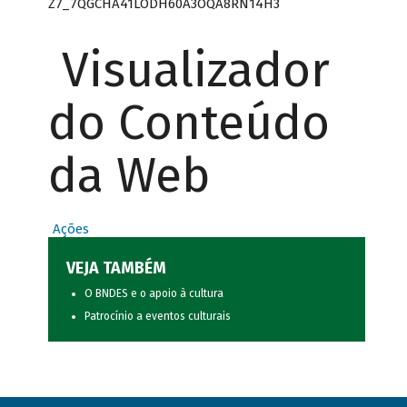
Z7_7QGCHA41LODH60A3OQA8RN14H3
Visualizador
do Conteúdo
da Web
Ações
VEJA TAMBÉM
O BNDES e o apoio à cultura
Patrocínio a eventos culturais