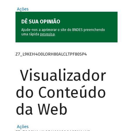
Ações
DÊ SUA OPINIÃO
Ajude-nos a aprimorar o site do BNDES preenchendo
uma rápida
pesquisa
.
Z7_L9KEH4O0LORH80ALCLTPF80SP4
Visualizador
do Conteúdo
da Web
Ações