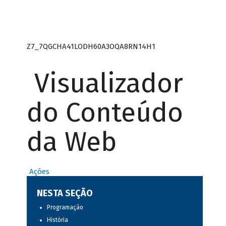
Z7_7QGCHA41LODH60A3OQA8RN14H1
Visualizador
do Conteúdo
da Web
Ações
NESTA SEÇÃO
Programação
História