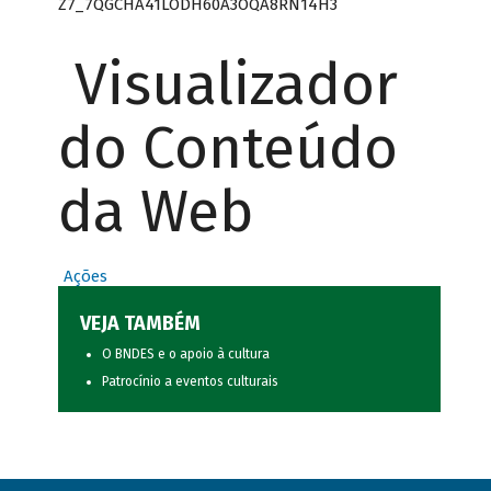
Z7_7QGCHA41LODH60A3OQA8RN14H3
Visualizador
do Conteúdo
da Web
Ações
VEJA TAMBÉM
O BNDES e o apoio à cultura
Patrocínio a eventos culturais