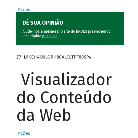
Ações
DÊ SUA OPINIÃO
Ajude-nos a aprimorar o site do BNDES preenchendo
uma rápida
pesquisa
.
Z7_L9KEH4O0LORH80ALCLTPF80SP4
Visualizador
do Conteúdo
da Web
Ações