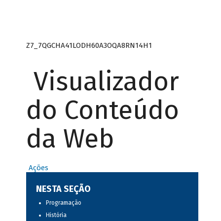
Z7_7QGCHA41LODH60A3OQA8RN14H1
Visualizador
do Conteúdo
da Web
Ações
NESTA SEÇÃO
Programação
História