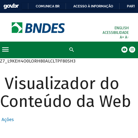
COMUNICA BR
ACESSO À INFORMAÇÃO
PARTI
ENGLISH
ACESSIBILIDADE
A+
A-
Busca
Z7_L9KEH4O0LORH80ALCLTPF80SH3
Visualizador do
Conteúdo da Web
Ações