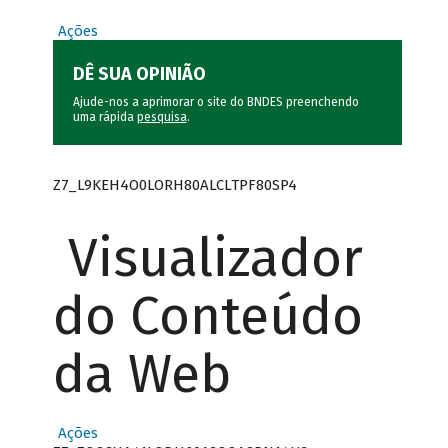
Ações
DÊ SUA OPINIÃO
Ajude-nos a aprimorar o site do BNDES preenchendo
uma rápida
pesquisa
.
Z7_L9KEH4O0LORH80ALCLTPF80SP4
Visualizador
do Conteúdo
da Web
Ações