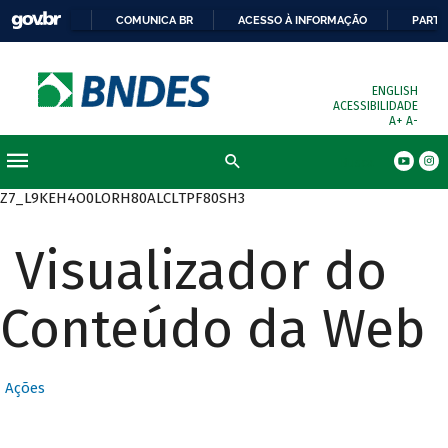
COMUNICA BR
ACESSO À INFORMAÇÃO
PARTI
ENGLISH
ACESSIBILIDADE
A+
A-
Busca
Z7_L9KEH4O0LORH80ALCLTPF80SH3
Visualizador do
Conteúdo da Web
Ações