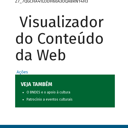
Z7_7QGCHA41LODH60A3OQA8RN14H3
Visualizador
do Conteúdo
da Web
Ações
VEJA TAMBÉM
O BNDES e o apoio à cultura
Patrocínio a eventos culturais