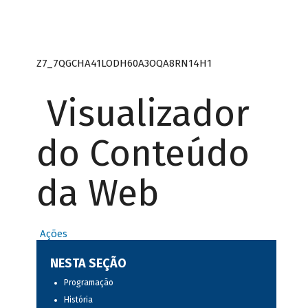
Z7_7QGCHA41LODH60A3OQA8RN14H1
Visualizador
do Conteúdo
da Web
Ações
NESTA SEÇÃO
Programação
História