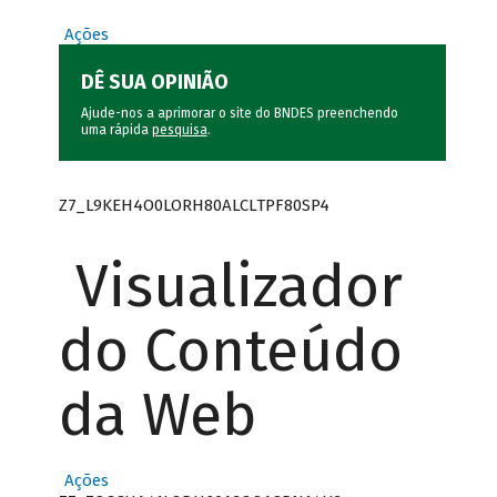
Ações
DÊ SUA OPINIÃO
Ajude-nos a aprimorar o site do BNDES preenchendo
uma rápida
pesquisa
.
Z7_L9KEH4O0LORH80ALCLTPF80SP4
Visualizador
do Conteúdo
da Web
Ações