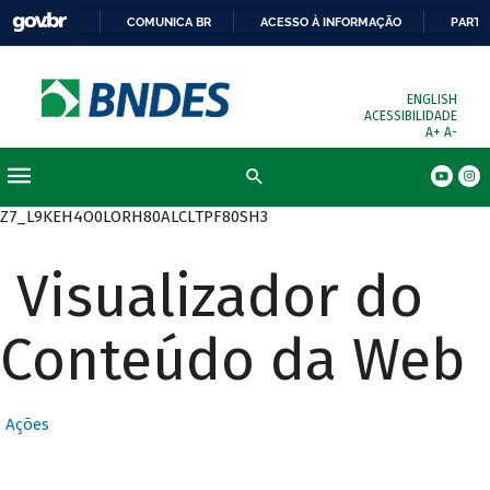
COMUNICA BR
ACESSO À INFORMAÇÃO
PARTI
ENGLISH
ACESSIBILIDADE
A+
A-
Busca
Z7_L9KEH4O0LORH80ALCLTPF80SH3
Visualizador do
Conteúdo da Web
Ações