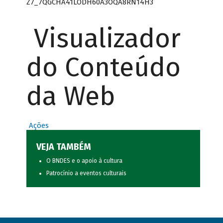
Z7_7QGCHA41LODH60A3OQA8RN14H3
Visualizador
do Conteúdo
da Web
Ações
VEJA TAMBÉM
O BNDES e o apoio à cultura
Patrocínio a eventos culturais