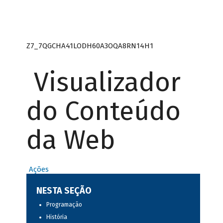
Z7_7QGCHA41LODH60A3OQA8RN14H1
Visualizador
do Conteúdo
da Web
Ações
NESTA SEÇÃO
Programação
História