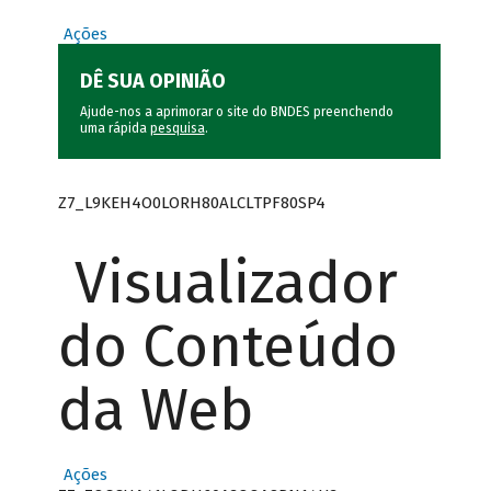
Ações
DÊ SUA OPINIÃO
Ajude-nos a aprimorar o site do BNDES preenchendo
uma rápida
pesquisa
.
Z7_L9KEH4O0LORH80ALCLTPF80SP4
Visualizador
do Conteúdo
da Web
Ações