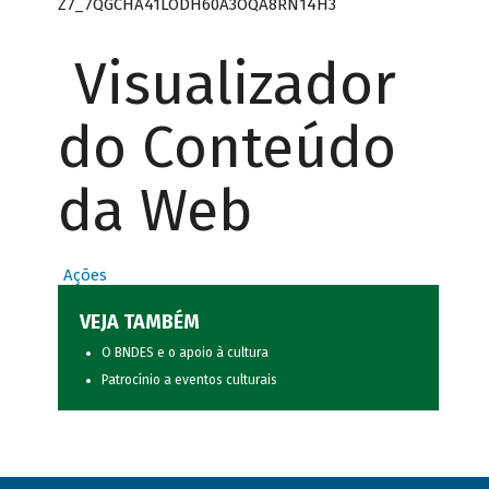
Z7_7QGCHA41LODH60A3OQA8RN14H3
Visualizador
do Conteúdo
da Web
Ações
VEJA TAMBÉM
O BNDES e o apoio à cultura
Patrocínio a eventos culturais