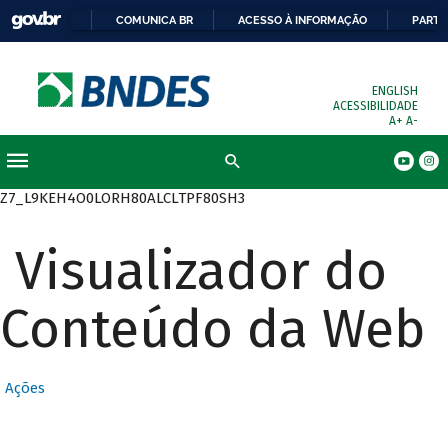
COMUNICA BR
ACESSO À INFORMAÇÃO
PARTI
ENGLISH
ACESSIBILIDADE
A+
A-
Busca
Z7_L9KEH4O0LORH80ALCLTPF80SH3
Visualizador do
Conteúdo da Web
Ações