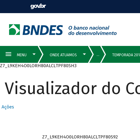
Z7_L9KEH4O0LORH80ALCLTPF80SH3
Visualizador do 
Ações
Z7_L9KEH4O0LORH80ALCLTPF80S92