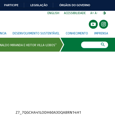
PARTICIPE
LEGISLAÇÃO
ÓRGÃOS DO GOVERNO
⁣
ENGLISH
ACESSIBILIDADE
A+
A-
NCIA
DESENVOLVIMENTO SUSTENTÁVEL
CONHECIMENTO
IMPRENSA
Busca
Z7_7QGCHA41LODH60A3OQA8RN14H1