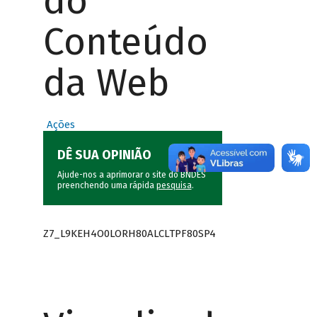
do
Conteúdo
da Web
Ações
DÊ SUA OPINIÃO
Ajude-nos a aprimorar o site do BNDES
preenchendo uma rápida
pesquisa
.
Z7_L9KEH4O0LORH80ALCLTPF80SP4