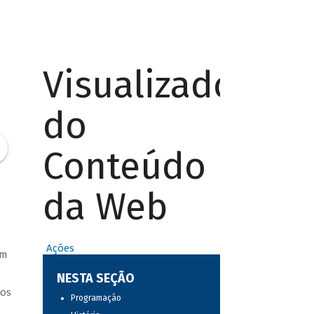
Visualizador
do
Conteúdo
da Web
Ações
am
NESTA SEÇÃO
ros
Programação