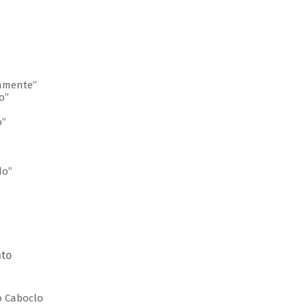
lamente”
o”
o”
do”
nto
do Caboclo