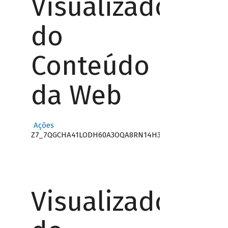
Visualizador
do
Conteúdo
da Web
Ações
Z7_7QGCHA41LODH60A3OQA8RN14H3
Visualizador