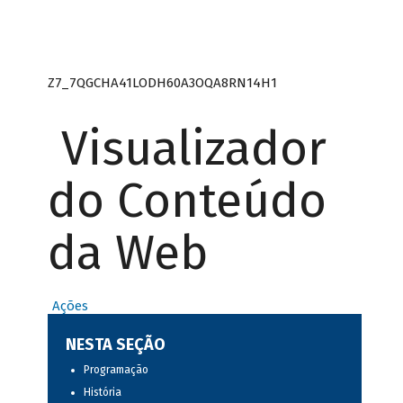
Z7_7QGCHA41LODH60A3OQA8RN14H1
Visualizador
do Conteúdo
da Web
Ações
NESTA SEÇÃO
Programação
História