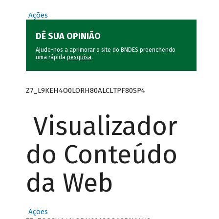
Ações
DÊ SUA OPINIÃO
Ajude-nos a aprimorar o site do BNDES preenchendo
uma rápida
pesquisa
.
Z7_L9KEH4O0LORH80ALCLTPF80SP4
Visualizador
do Conteúdo
da Web
Ações