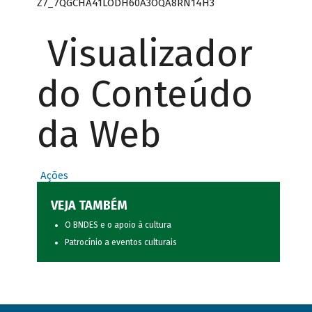
Z7_7QGCHA41LODH60A3OQA8RN14H3
Visualizador
do Conteúdo
da Web
Ações
VEJA TAMBÉM
O BNDES e o apoio à cultura
Patrocínio a eventos culturais