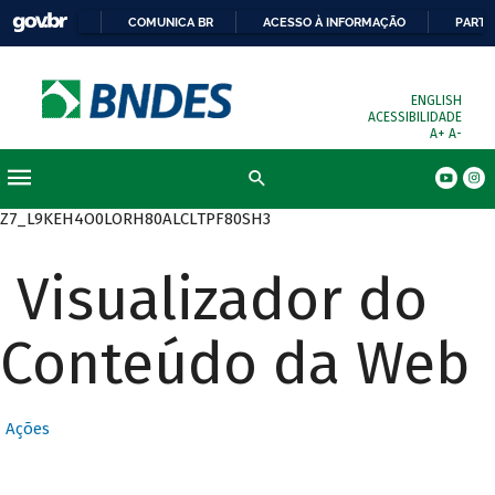
COMUNICA BR
ACESSO À INFORMAÇÃO
PARTI
ENGLISH
ACESSIBILIDADE
A+
A-
Busca
Z7_L9KEH4O0LORH80ALCLTPF80SH3
Visualizador do
Conteúdo da Web
Ações