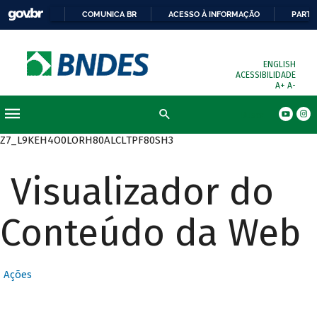
COMUNICA BR
ACESSO À INFORMAÇÃO
PARTI
ENGLISH
ACESSIBILIDADE
A+
A-
Busca
Z7_L9KEH4O0LORH80ALCLTPF80SH3
Visualizador do
Conteúdo da Web
Ações