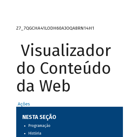
Z7_7QGCHA41LODH60A3OQA8RN14H1
Visualizador
do Conteúdo
da Web
Ações
NESTA SEÇÃO
Programação
História