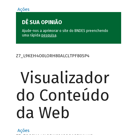
Ações
DÊ SUA OPINIÃO
Ajude-nos a aprimorar o site do BNDES preenchendo
uma rápida
pesquisa
.
Z7_L9KEH4O0LORH80ALCLTPF80SP4
Visualizador
do Conteúdo
da Web
Ações