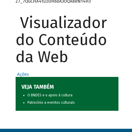
Z7_7QGCHA41LODH60A3OQA8RN14H3
Visualizador
do Conteúdo
da Web
Ações
VEJA TAMBÉM
O BNDES e o apoio à cultura
Patrocínio a eventos culturais