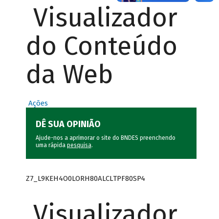
Visualizador
do Conteúdo
da Web
Ações
DÊ SUA OPINIÃO
Ajude-nos a aprimorar o site do BNDES preenchendo
uma rápida
pesquisa
.
Z7_L9KEH4O0LORH80ALCLTPF80SP4
Visualizador