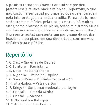
A pianista Fernanda Chaves Canaud sempre deu
preferência à música brasileira no seu repertório, o que
não costuma ser usual no universo dos que enveredam
pela interpretação pianística erudita. Fernanda tornou-
se doutora em música pela UNIRIO e atua, há muitos
anos, como professora de piano, tendo ministrado aulas
em diversas universidades e escolas de música do Brasil.
O presente recital apresenta um panorama da música
brasileira para piano em sua diversidade, com um viés
didático para o público.
Repertório
1. C. Cruz – Gravuras de Debret
2. C. Santoro – Paulistana
3. B. Neto – Valsa Capricho
4. F. Mignone – Valsa de Esquina
5. C. Guerra-Peixe – Prelúdio Tropical nº 3
6. H. Villa-Lobos – Valsa da Dor
7. E. Krieger – Sonatina: moderato e allegro
8. R. Gnatalli – Prenda Minha
9. R. Gnatalli – Vaidosa
10. E. Nazareth – Batuque
11. C. Gonzaga – Lua Branca