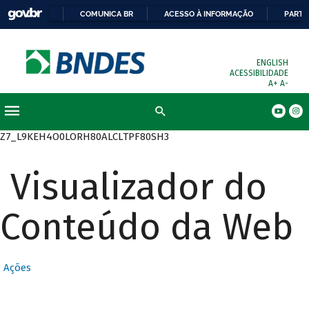
COMUNICA BR
ACESSO À INFORMAÇÃO
PARTI
ENGLISH
ACESSIBILIDADE
A+
A-
Busca
Z7_L9KEH4O0LORH80ALCLTPF80SH3
Visualizador do
Conteúdo da Web
Ações