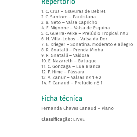
Repertório
1. C. Cruz – Gravuras de Debret
2. C. Santoro – Paulistana
3. B. Neto – Valsa Capricho
4. F. Mignone – Valsa de Esquina
5. C. Guerra-Peixe – Prelúdio Tropical nº 3
6. H. Villa-Lobos – Valsa da Dor
7. E. Krieger – Sonatina: moderato e allegro
8. R. Gnatalli – Prenda Minha
9. R. Gnatalli – Vaidosa
10. E. Nazareth – Batuque
11. C. Gonzaga – Lua Branca
12. F. Hime – Pássara
13. A. Zanur – Valsas nº 1 e 2
14. F. Canaud – Prelúdio nº 1
Ficha técnica
Fernanda Chaves Canaud – Piano
Classificação:
LIVRE