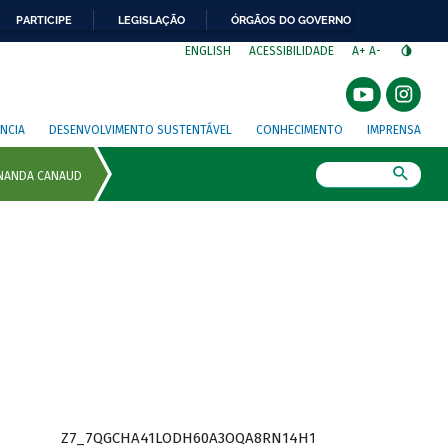
PARTICIPE
LEGISLAÇÃO
ÓRGÃOS DO GOVERNO
⁣
ENGLISH
ACESSIBILIDADE
A+
A-
NCIA
DESENVOLVIMENTO SUSTENTÁVEL
CONHECIMENTO
IMPRENSA
Busca
Z7_7QGCHA41LODH60A3OQA8RN14H1