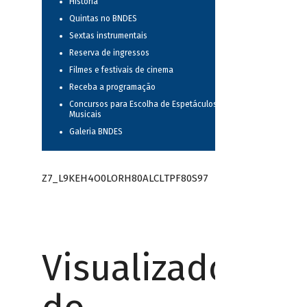
História
Quintas no BNDES
Sextas instrumentais
Reserva de ingressos
Filmes e festivais de cinema
Receba a programação
Concursos para Escolha de Espetáculos
Musicais
Galeria BNDES
Z7_L9KEH4O0LORH80ALCLTPF80S97
Visualizador