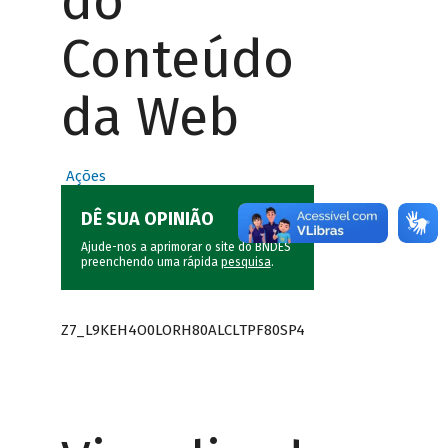
do
Conteúdo
da Web
Ações
DÊ SUA OPINIÃO
Ajude-nos a aprimorar o site do BNDES
preenchendo uma rápida
pesquisa
.
Z7_L9KEH4O0LORH80ALCLTPF80SP4