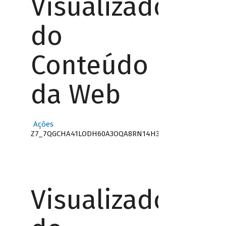
Visualizador
do
Conteúdo
da Web
Ações
Z7_7QGCHA41LODH60A3OQA8RN14H3
Visualizador