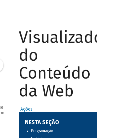
Visualizador
do
Conteúdo
da Web
se
Ações
em
NESTA SEÇÃO
Programação