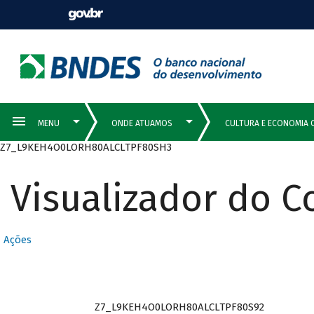
Z7_L9KEH4O0LORH80ALCLTPF80SH3
Visualizador do 
Ações
Z7_L9KEH4O0LORH80ALCLTPF80S92