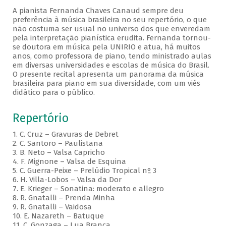
A pianista Fernanda Chaves Canaud sempre deu
preferência à música brasileira no seu repertório, o que
não costuma ser usual no universo dos que enveredam
pela interpretação pianística erudita. Fernanda tornou-
se doutora em música pela UNIRIO e atua, há muitos
anos, como professora de piano, tendo ministrado aulas
em diversas universidades e escolas de música do Brasil.
O presente recital apresenta um panorama da música
brasileira para piano em sua diversidade, com um viés
didático para o público.
Repertório
1. C. Cruz – Gravuras de Debret
2. C. Santoro – Paulistana
3. B. Neto – Valsa Capricho
4. F. Mignone – Valsa de Esquina
5. C. Guerra-Peixe – Prelúdio Tropical nº 3
6. H. Villa-Lobos – Valsa da Dor
7. E. Krieger – Sonatina: moderato e allegro
8. R. Gnatalli – Prenda Minha
9. R. Gnatalli – Vaidosa
10. E. Nazareth – Batuque
11. C. Gonzaga – Lua Branca