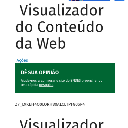
Visualizador
do Conteúdo
da Web
Ações
DÊ SUA OPINIÃO
Ajude-nos a aprimorar o site do BNDES preenchendo
uma rápida
pesquisa
.
Z7_L9KEH4O0LORH80ALCLTPF80SP4
Visualizador