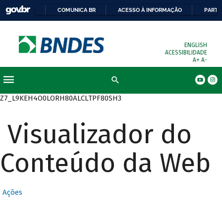
COMUNICA BR
ACESSO À INFORMAÇÃO
PARTI
ENGLISH
ACESSIBILIDADE
A+
A-
Busca
Z7_L9KEH4O0LORH80ALCLTPF80SH3
Visualizador do
Conteúdo da Web
Ações