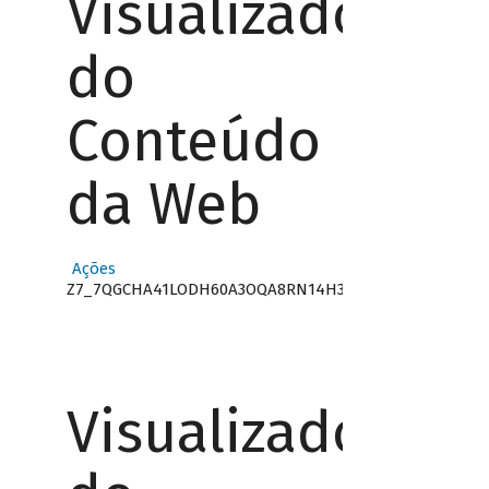
Visualizador
do
Conteúdo
da Web
Ações
Z7_7QGCHA41LODH60A3OQA8RN14H3
Visualizador