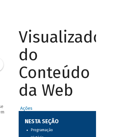
Visualizador
do
Conteúdo
da Web
se
Ações
em
NESTA SEÇÃO
Programação