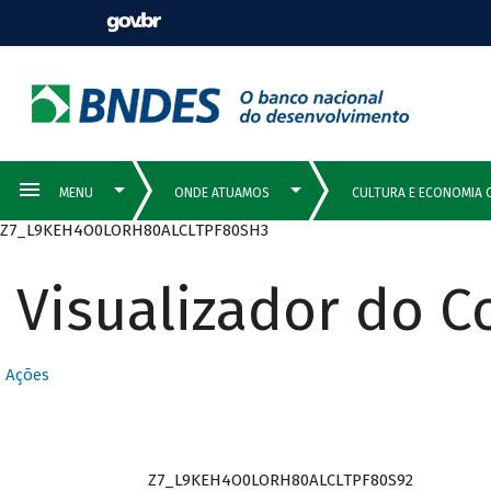
Z7_L9KEH4O0LORH80ALCLTPF80SH3
Visualizador do 
Ações
Z7_L9KEH4O0LORH80ALCLTPF80S92