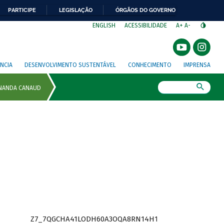
PARTICIPE
LEGISLAÇÃO
ÓRGÃOS DO GOVERNO
⁣
ENGLISH
ACESSIBILIDADE
A+
A-
NCIA
DESENVOLVIMENTO SUSTENTÁVEL
CONHECIMENTO
IMPRENSA
Busca
Z7_7QGCHA41LODH60A3OQA8RN14H1