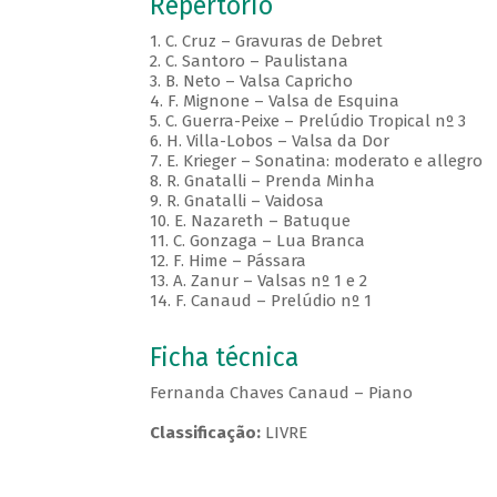
Repertório
1. C. Cruz – Gravuras de Debret
2. C. Santoro – Paulistana
3. B. Neto – Valsa Capricho
4. F. Mignone – Valsa de Esquina
5. C. Guerra-Peixe – Prelúdio Tropical nº 3
6. H. Villa-Lobos – Valsa da Dor
7. E. Krieger – Sonatina: moderato e allegro
8. R. Gnatalli – Prenda Minha
9. R. Gnatalli – Vaidosa
10. E. Nazareth – Batuque
11. C. Gonzaga – Lua Branca
12. F. Hime – Pássara
13. A. Zanur – Valsas nº 1 e 2
14. F. Canaud – Prelúdio nº 1
Ficha técnica
Fernanda Chaves Canaud – Piano
Classificação:
LIVRE