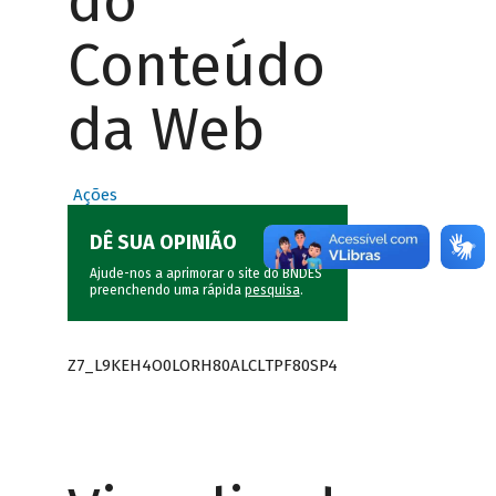
do
Conteúdo
da Web
Ações
DÊ SUA OPINIÃO
Ajude-nos a aprimorar o site do BNDES
preenchendo uma rápida
pesquisa
.
Z7_L9KEH4O0LORH80ALCLTPF80SP4