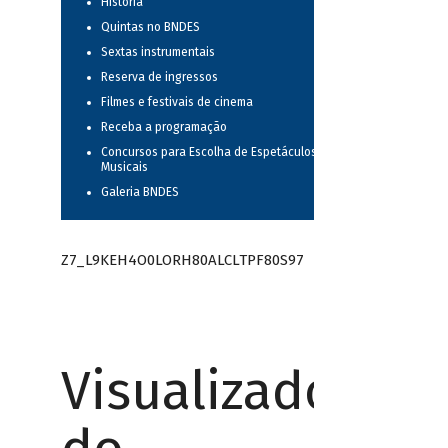
História
Quintas no BNDES
Sextas instrumentais
Reserva de ingressos
Filmes e festivais de cinema
Receba a programação
Concursos para Escolha de Espetáculos
Musicais
Galeria BNDES
Z7_L9KEH4O0LORH80ALCLTPF80S97
Visualizador