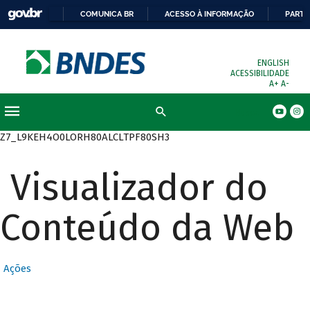
COMUNICA BR
ACESSO À INFORMAÇÃO
PARTI
ENGLISH
ACESSIBILIDADE
A+
A-
Busca
Z7_L9KEH4O0LORH80ALCLTPF80SH3
Visualizador do
Conteúdo da Web
Ações