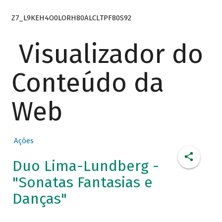
Z7_L9KEH4O0LORH80ALCLTPF80S92
Visualizador do
Conteúdo da
Web
Ações
Duo Lima-Lundberg -
"Sonatas Fantasias e
Danças"