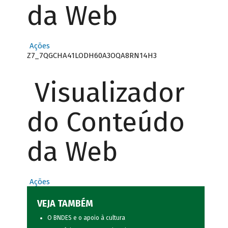
da Web
Ações
Z7_7QGCHA41LODH60A3OQA8RN14H3
Visualizador
do Conteúdo
da Web
Ações
VEJA TAMBÉM
O BNDES e o apoio à cultura