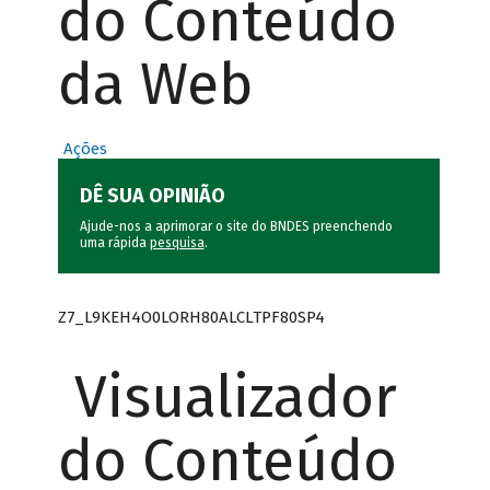
do Conteúdo
da Web
Ações
DÊ SUA OPINIÃO
Ajude-nos a aprimorar o site do BNDES preenchendo
uma rápida
pesquisa
.
Z7_L9KEH4O0LORH80ALCLTPF80SP4
Visualizador
do Conteúdo