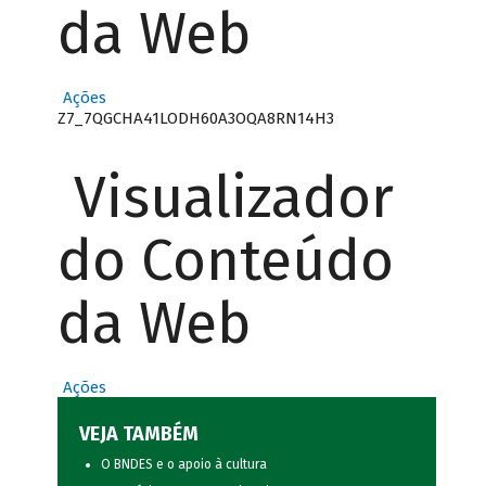
da Web
Ações
Z7_7QGCHA41LODH60A3OQA8RN14H3
Visualizador
do Conteúdo
da Web
Ações
VEJA TAMBÉM
O BNDES e o apoio à cultura