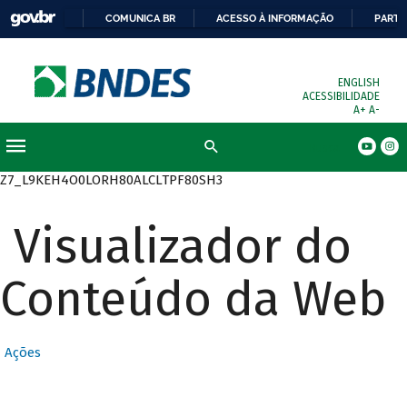
COMUNICA BR
ACESSO À INFORMAÇÃO
PARTI
ENGLISH
ACESSIBILIDADE
A+
A-
Busca
Z7_L9KEH4O0LORH80ALCLTPF80SH3
Visualizador do
Conteúdo da Web
Ações