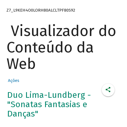
Z7_L9KEH4O0LORH80ALCLTPF80S92
Visualizador do
Conteúdo da
Web
Ações
Duo Lima-Lundberg -
"Sonatas Fantasias e
Danças"