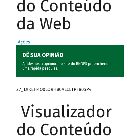
do Conteúdo
da Web
Ações
DÊ SUA OPINIÃO
Ajude-nos a aprimorar o site do BNDES preenchendo
uma rápida
pesquisa
.
Z7_L9KEH4O0LORH80ALCLTPF80SP4
Visualizador
do Conteúdo