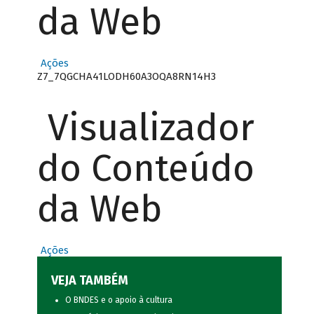
da Web
Ações
Z7_7QGCHA41LODH60A3OQA8RN14H3
Visualizador
do Conteúdo
da Web
Ações
VEJA TAMBÉM
O BNDES e o apoio à cultura