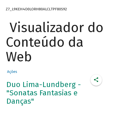
Z7_L9KEH4O0LORH80ALCLTPF80S92
Visualizador do
Conteúdo da
Web
Ações
Duo Lima-Lundberg -
"Sonatas Fantasias e
Danças"