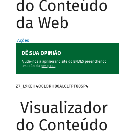
do Conteúdo
da Web
Ações
DÊ SUA OPINIÃO
Ajude-nos a aprimorar o site do BNDES preenchendo
uma rápida
pesquisa
.
Z7_L9KEH4O0LORH80ALCLTPF80SP4
Visualizador
do Conteúdo