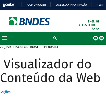
COMUNICA BR
ACESSO À INFORMAÇÃO
PARTI
ENGLISH
ACESSIBILIDADE
A+
A-
Busca
Z7_L9KEH4O0LORH80ALCLTPF80SH3
Visualizador do
Conteúdo da Web
Ações