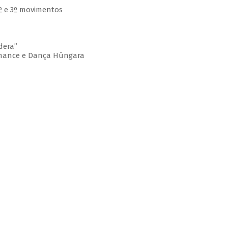
 2º e 3º movimentos
dera”
omance e Dança Húngara