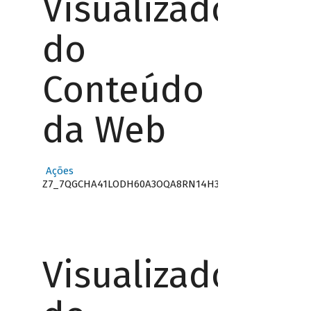
Visualizador
do
Conteúdo
da Web
Ações
Z7_7QGCHA41LODH60A3OQA8RN14H3
Visualizador