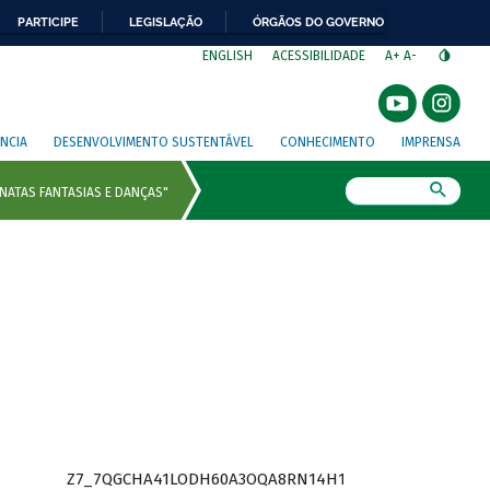
PARTICIPE
LEGISLAÇÃO
ÓRGÃOS DO GOVERNO
⁣
ENGLISH
ACESSIBILIDADE
A+
A-
NCIA
DESENVOLVIMENTO SUSTENTÁVEL
CONHECIMENTO
IMPRENSA
Busca
Z7_7QGCHA41LODH60A3OQA8RN14H1