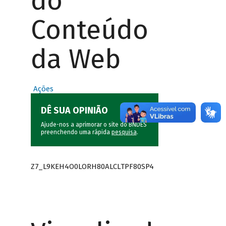
do
Conteúdo
da Web
Ações
DÊ SUA OPINIÃO
Ajude-nos a aprimorar o site do BNDES
preenchendo uma rápida
pesquisa
.
Z7_L9KEH4O0LORH80ALCLTPF80SP4