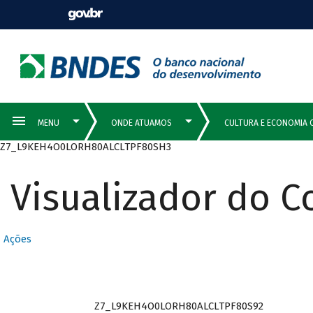
Z7_L9KEH4O0LORH80ALCLTPF80SH3
Visualizador do 
Ações
Z7_L9KEH4O0LORH80ALCLTPF80S92