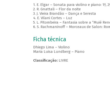
1. E. Elgar – Sonata para violino e piano: 1º,
2. R. Gnattali – Flor da noite
3. J. Vieira Brandão – Dança e Seresta
4. E. Vilani Cortes – Luz
5. L. Pitombeira – Fantasia sobre a “Muié Ren
6. S. Rachmaninoff – Morceaux de Salon: R
Ficha técnica
Dhiego Lima – Violino
Maria Luisa Lundberg – Piano
Classificação:
LIVRE