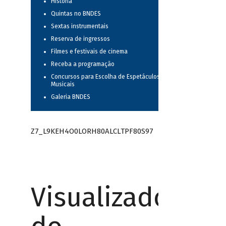
História
Quintas no BNDES
Sextas instrumentais
Reserva de ingressos
Filmes e festivais de cinema
Receba a programação
Concursos para Escolha de Espetáculos
Musicais
Galeria BNDES
Z7_L9KEH4O0LORH80ALCLTPF80S97
Visualizador