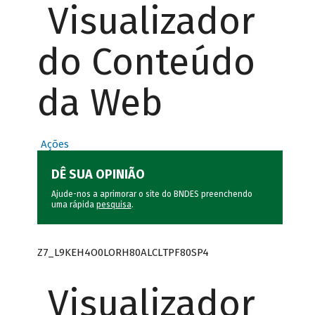
Visualizador
do Conteúdo
da Web
Ações
DÊ SUA OPINIÃO
Ajude-nos a aprimorar o site do BNDES preenchendo
uma rápida
pesquisa
.
Z7_L9KEH4O0LORH80ALCLTPF80SP4
Visualizador