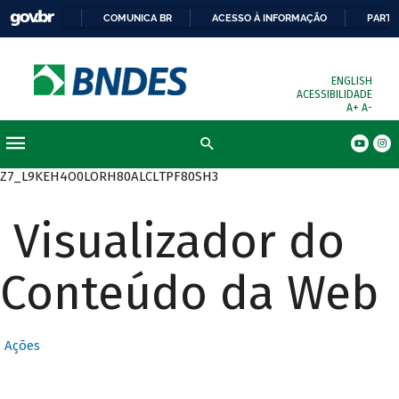
COMUNICA BR
ACESSO À INFORMAÇÃO
PARTI
ENGLISH
ACESSIBILIDADE
A+
A-
Busca
Z7_L9KEH4O0LORH80ALCLTPF80SH3
Visualizador do
Conteúdo da Web
Ações