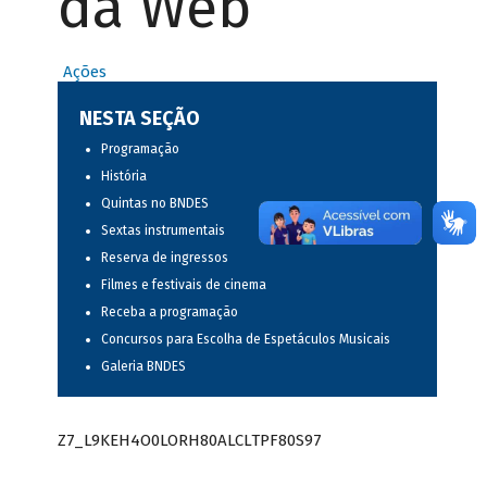
da Web
Ações
NESTA SEÇÃO
Programação
História
Quintas no BNDES
Sextas instrumentais
Reserva de ingressos
Filmes e festivais de cinema
Receba a programação
Concursos para Escolha de Espetáculos Musicais
Galeria BNDES
Z7_L9KEH4O0LORH80ALCLTPF80S97