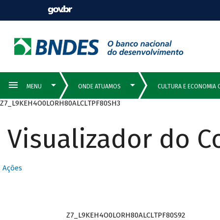
Z7_L9KEH4O0LORH80ALCLTPF80SH3
Visualizador do 
Ações
Z7_L9KEH4O0LORH80ALCLTPF80S92