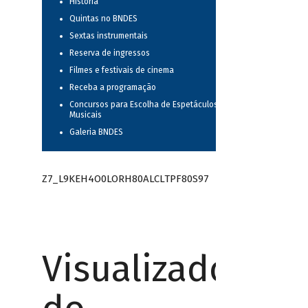
História
Quintas no BNDES
Sextas instrumentais
Reserva de ingressos
Filmes e festivais de cinema
Receba a programação
Concursos para Escolha de Espetáculos
Musicais
Galeria BNDES
Z7_L9KEH4O0LORH80ALCLTPF80S97
Visualizador