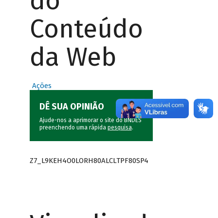
do
Conteúdo
da Web
Ações
DÊ SUA OPINIÃO
Ajude-nos a aprimorar o site do BNDES
preenchendo uma rápida
pesquisa
.
Z7_L9KEH4O0LORH80ALCLTPF80SP4