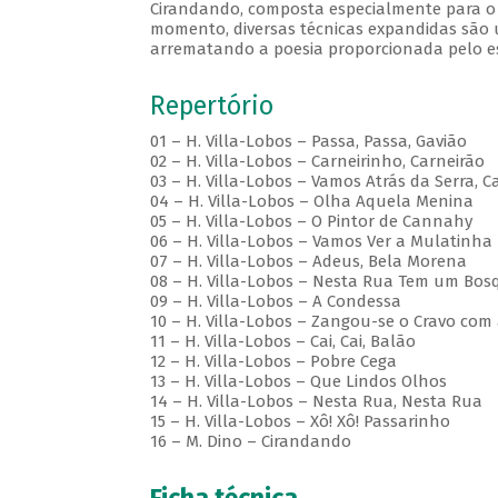
Cirandando, composta especialmente para o
momento, diversas técnicas expandidas são 
arrematando a poesia proporcionada pelo e
Repertório
01 – H. Villa-Lobos – Passa, Passa, Gavião
02 – H. Villa-Lobos – Carneirinho, Carneirão
03 – H. Villa-Lobos – Vamos Atrás da Serra, C
04 – H. Villa-Lobos – Olha Aquela Menina
05 – H. Villa-Lobos – O Pintor de Cannahy
06 – H. Villa-Lobos – Vamos Ver a Mulatinha
07 – H. Villa-Lobos – Adeus, Bela Morena
08 – H. Villa-Lobos – Nesta Rua Tem um Bos
09 – H. Villa-Lobos – A Condessa
10 – H. Villa-Lobos – Zangou-se o Cravo com
11 – H. Villa-Lobos – Cai, Cai, Balão
12 – H. Villa-Lobos – Pobre Cega
13 – H. Villa-Lobos – Que Lindos Olhos
14 – H. Villa-Lobos – Nesta Rua, Nesta Rua
15 – H. Villa-Lobos – Xô! Xô! Passarinho
16 – M. Dino – Cirandando