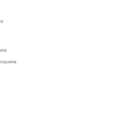
no
ano
erqueira