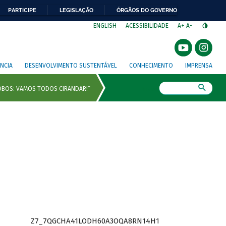
PARTICIPE
LEGISLAÇÃO
ÓRGÃOS DO GOVERNO
⁣
ENGLISH
ACESSIBILIDADE
A+
A-
NCIA
DESENVOLVIMENTO SUSTENTÁVEL
CONHECIMENTO
IMPRENSA
Busca
Z7_7QGCHA41LODH60A3OQA8RN14H1