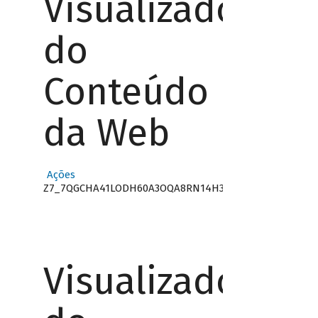
Visualizador
do
Conteúdo
da Web
Ações
Z7_7QGCHA41LODH60A3OQA8RN14H3
Visualizador