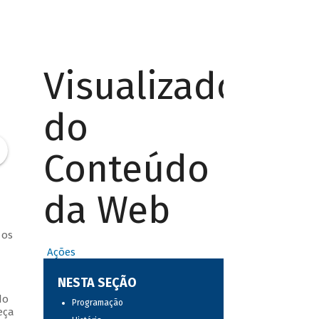
Visualizador
do
Conteúdo
da Web
 os
Ações
NESTA SEÇÃO
do
Programação
eça