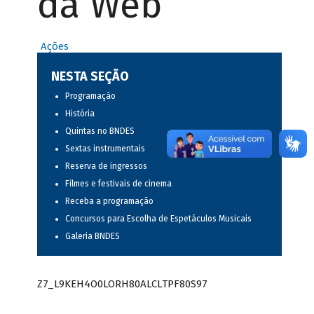
da Web
Ações
NESTA SEÇÃO
Programação
História
Quintas no BNDES
Sextas instrumentais
Reserva de ingressos
Filmes e festivais de cinema
Receba a programação
Concursos para Escolha de Espetáculos Musicais
Galeria BNDES
Z7_L9KEH4O0LORH80ALCLTPF80S97