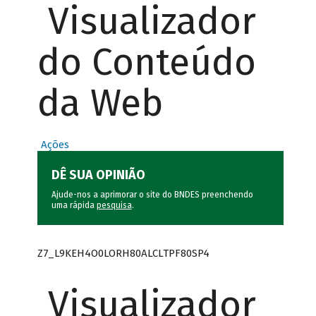
Visualizador
do Conteúdo
da Web
Ações
DÊ SUA OPINIÃO
Ajude-nos a aprimorar o site do BNDES preenchendo
uma rápida
pesquisa
.
Z7_L9KEH4O0LORH80ALCLTPF80SP4
Visualizador