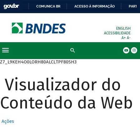
COMUNICA BR
ACESSO À INFORMAÇÃO
PARTI
ENGLISH
ACESSIBILIDADE
A+
A-
Busca
Z7_L9KEH4O0LORH80ALCLTPF80SH3
Visualizador do
Conteúdo da Web
Ações