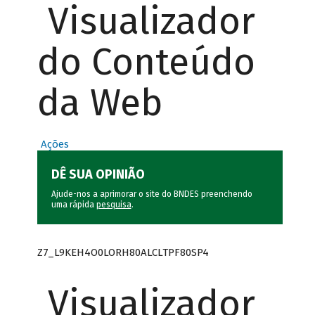
Visualizador
do Conteúdo
da Web
Ações
DÊ SUA OPINIÃO
Ajude-nos a aprimorar o site do BNDES preenchendo
uma rápida
pesquisa
.
Z7_L9KEH4O0LORH80ALCLTPF80SP4
Visualizador