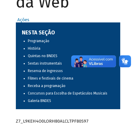
da Web
Ações
NESTA SEÇÃO
Programação
História
Quintas no BNDES
Sextas instrumentais
Reserva de ingressos
Filmes e festivais de cinema
Receba a programação
Concursos para Escolha de Espetáculos Musicais
Galeria BNDES
Z7_L9KEH4O0LORH80ALCLTPF80S97