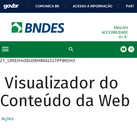
COMUNICA BR
ACESSO À INFORMAÇÃO
PARTI
ENGLISH
ACESSIBILIDADE
A+
A-
Busca
Z7_L9KEH4O0LORH80ALCLTPF80SH3
Visualizador do
Conteúdo da Web
Ações