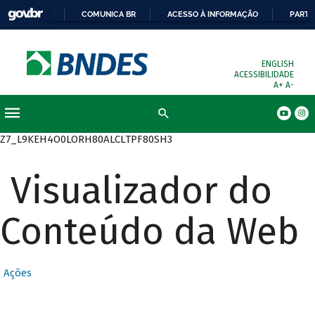
COMUNICA BR
ACESSO À INFORMAÇÃO
PARTI
ENGLISH
ACESSIBILIDADE
A+
A-
Busca
Z7_L9KEH4O0LORH80ALCLTPF80SH3
Visualizador do
Conteúdo da Web
Ações