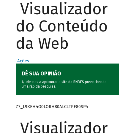
Visualizador
do Conteúdo
da Web
Ações
DÊ SUA OPINIÃO
Ajude-nos a aprimorar o site do BNDES preenchendo
uma rápida
pesquisa
.
Z7_L9KEH4O0LORH80ALCLTPF80SP4
Visualizador