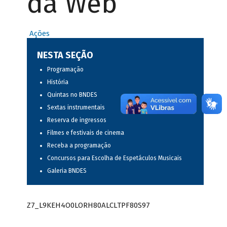
da Web
Ações
NESTA SEÇÃO
Programação
História
Quintas no BNDES
Sextas instrumentais
Reserva de ingressos
Filmes e festivais de cinema
Receba a programação
Concursos para Escolha de Espetáculos Musicais
Galeria BNDES
Z7_L9KEH4O0LORH80ALCLTPF80S97