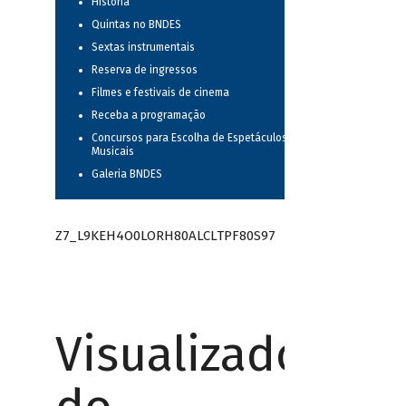
História
Quintas no BNDES
Sextas instrumentais
Reserva de ingressos
Filmes e festivais de cinema
Receba a programação
Concursos para Escolha de Espetáculos
Musicais
Galeria BNDES
Z7_L9KEH4O0LORH80ALCLTPF80S97
Visualizador