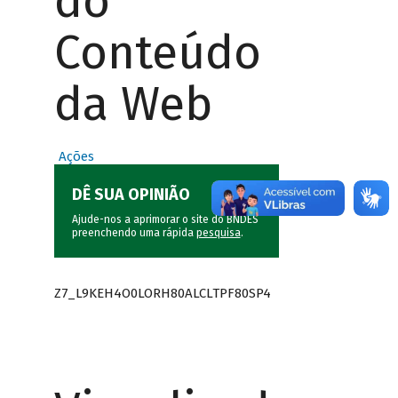
do
Conteúdo
da Web
Ações
DÊ SUA OPINIÃO
Ajude-nos a aprimorar o site do BNDES
preenchendo uma rápida
pesquisa
.
Z7_L9KEH4O0LORH80ALCLTPF80SP4