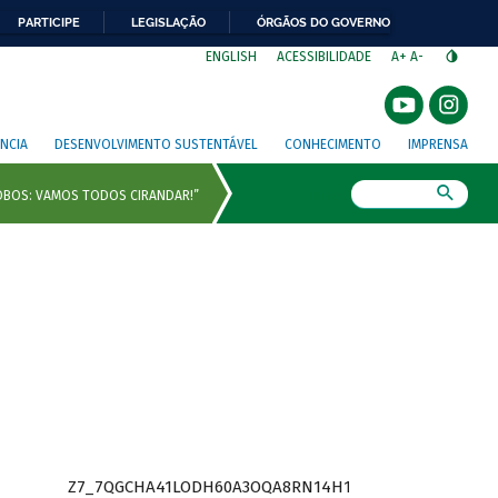
PARTICIPE
LEGISLAÇÃO
ÓRGÃOS DO GOVERNO
⁣
ENGLISH
ACESSIBILIDADE
A+
A-
NCIA
DESENVOLVIMENTO SUSTENTÁVEL
CONHECIMENTO
IMPRENSA
Busca
Z7_7QGCHA41LODH60A3OQA8RN14H1