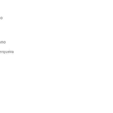
no
ano
erqueira