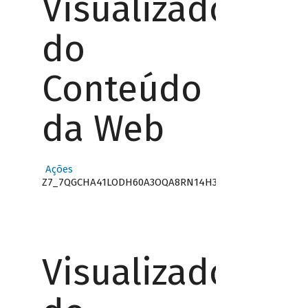
Visualizador
do
Conteúdo
da Web
Ações
Z7_7QGCHA41LODH60A3OQA8RN14H3
Visualizador