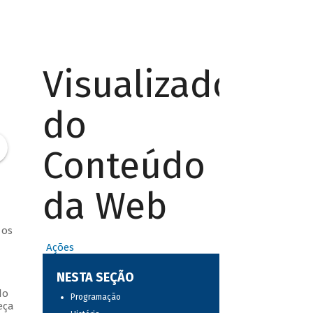
Visualizador
do
Conteúdo
da Web
 os
Ações
NESTA SEÇÃO
do
Programação
eça