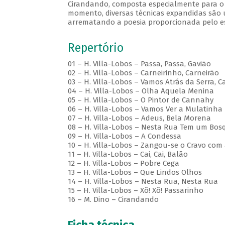
Cirandando, composta especialmente para o
momento, diversas técnicas expandidas são 
arrematando a poesia proporcionada pelo e
Repertório
01 – H. Villa-Lobos – Passa, Passa, Gavião
02 – H. Villa-Lobos – Carneirinho, Carneirão
03 – H. Villa-Lobos – Vamos Atrás da Serra, C
04 – H. Villa-Lobos – Olha Aquela Menina
05 – H. Villa-Lobos – O Pintor de Cannahy
06 – H. Villa-Lobos – Vamos Ver a Mulatinha
07 – H. Villa-Lobos – Adeus, Bela Morena
08 – H. Villa-Lobos – Nesta Rua Tem um Bos
09 – H. Villa-Lobos – A Condessa
10 – H. Villa-Lobos – Zangou-se o Cravo com
11 – H. Villa-Lobos – Cai, Cai, Balão
12 – H. Villa-Lobos – Pobre Cega
13 – H. Villa-Lobos – Que Lindos Olhos
14 – H. Villa-Lobos – Nesta Rua, Nesta Rua
15 – H. Villa-Lobos – Xô! Xô! Passarinho
16 – M. Dino – Cirandando