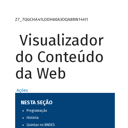
Z7_7QGCHA41LODH60A3OQA8RN14H1
Visualizador
do Conteúdo
da Web
Ações
NESTA SEÇÃO
Programação
História
Quintas no BNDES