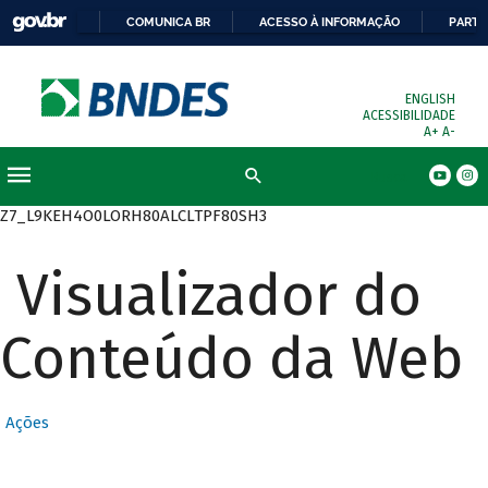
COMUNICA BR
ACESSO À INFORMAÇÃO
PARTI
ENGLISH
ACESSIBILIDADE
A+
A-
Busca
Z7_L9KEH4O0LORH80ALCLTPF80SH3
Visualizador do
Conteúdo da Web
Ações