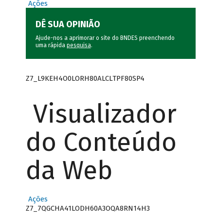
Ações
DÊ SUA OPINIÃO
Ajude-nos a aprimorar o site do BNDES preenchendo
uma rápida
pesquisa
.
Z7_L9KEH4O0LORH80ALCLTPF80SP4
Visualizador
do Conteúdo
da Web
Ações
Z7_7QGCHA41LODH60A3OQA8RN14H3