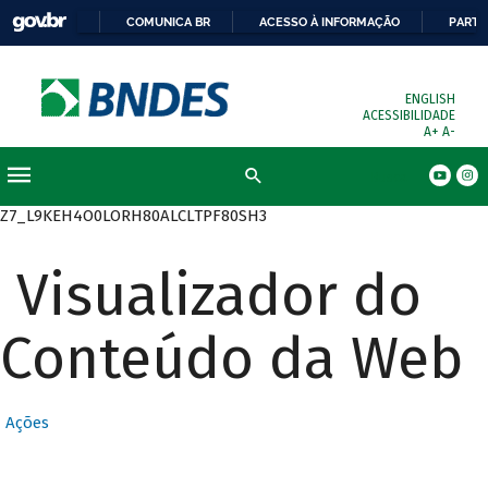
COMUNICA BR
ACESSO À INFORMAÇÃO
PARTI
ENGLISH
ACESSIBILIDADE
A+
A-
Busca
Z7_L9KEH4O0LORH80ALCLTPF80SH3
Visualizador do
Conteúdo da Web
Ações