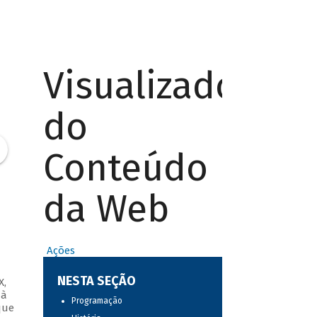
Visualizador
do
Conteúdo
da Web
Ações
NESTA SEÇÃO
X,
 à
Programação
que