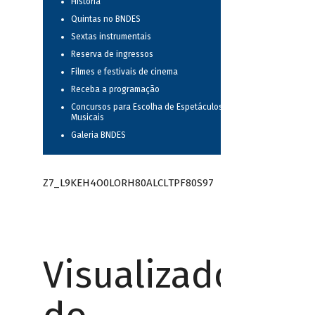
História
Quintas no BNDES
Sextas instrumentais
Reserva de ingressos
Filmes e festivais de cinema
Receba a programação
Concursos para Escolha de Espetáculos
Musicais
Galeria BNDES
Z7_L9KEH4O0LORH80ALCLTPF80S97
Visualizador