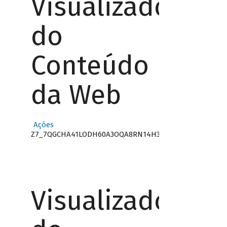
Visualizador
do
Conteúdo
da Web
Ações
Z7_7QGCHA41LODH60A3OQA8RN14H3
Visualizador