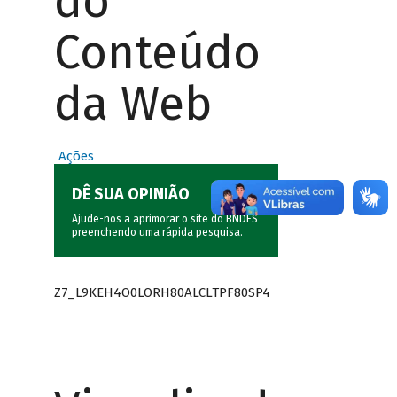
do
Conteúdo
da Web
Ações
DÊ SUA OPINIÃO
Ajude-nos a aprimorar o site do BNDES
preenchendo uma rápida
pesquisa
.
Z7_L9KEH4O0LORH80ALCLTPF80SP4