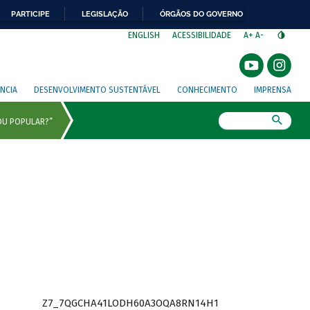
PARTICIPE
LEGISLAÇÃO
ÓRGÃOS DO GOVERNO
⁣
ENGLISH
ACESSIBILIDADE
A+
A-
NCIA
DESENVOLVIMENTO SUSTENTÁVEL
CONHECIMENTO
IMPRENSA
Busca
Z7_7QGCHA41LODH60A3OQA8RN14H1