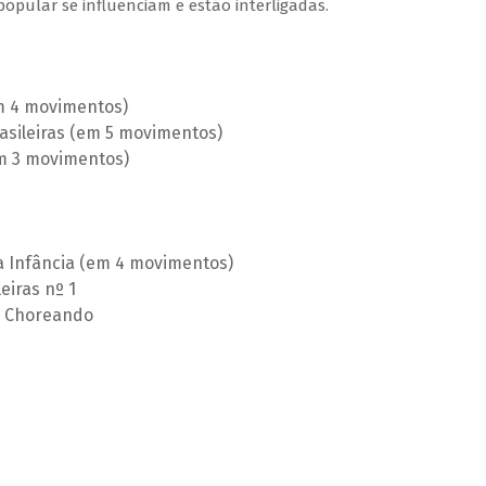
pular se influenciam e estão interligadas.
m 4 movimentos)
Brasileiras (em 5 movimentos)
em 3 movimentos)
a Infância (em 4 movimentos)
eiras nº 1
 – Choreando