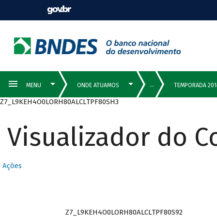
Z7_L9KEH4O0LORH80ALCLTPF80SH3
Visualizador do 
Ações
Z7_L9KEH4O0LORH80ALCLTPF80S92