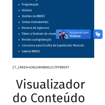
Programação
História
Quintas no BNDES
Sextas instrumentais
Reserva de ingressos
Filmes e festivais de cinema
Receba a programação
Concursos para Escolha de Espetáculos Musicais
Galeria BNDES
Z7_L9KEH4O0LORH80ALCLTPF80S97
Visualizador
do Conteúdo