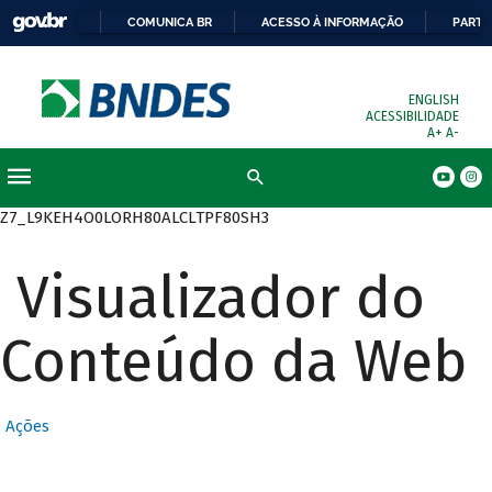
COMUNICA BR
ACESSO À INFORMAÇÃO
PARTI
ENGLISH
ACESSIBILIDADE
A+
A-
Busca
Z7_L9KEH4O0LORH80ALCLTPF80SH3
Visualizador do
Conteúdo da Web
Ações