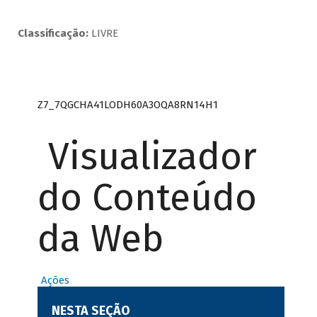
Classificação:
LIVRE
Z7_7QGCHA41LODH60A3OQA8RN14H1
Visualizador
do Conteúdo
da Web
Ações
NESTA SEÇÃO