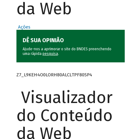
da Web
Ações
DÊ SUA OPINIÃO
Ajude-nos a aprimorar o site do BNDES preenchendo
uma rápida
pesquisa
.
Z7_L9KEH4O0LORH80ALCLTPF80SP4
Visualizador
do Conteúdo
da Web