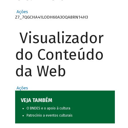
Ações
Z7_7QGCHA41LODH60A3OQA8RN14H3
Visualizador
do Conteúdo
da Web
Ações
VEJA TAMBÉM
O BNDES e o apoio à cultura
Patrocínio a eventos culturais