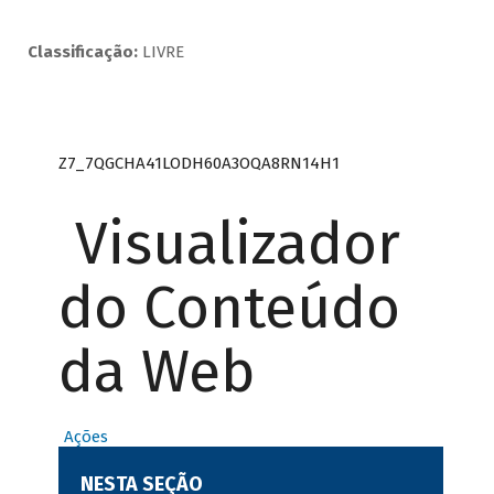
Classificação:
LIVRE
Z7_7QGCHA41LODH60A3OQA8RN14H1
Visualizador
do Conteúdo
da Web
Ações
NESTA SEÇÃO