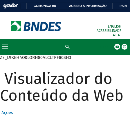
COMUNICA BR
ACESSO À INFORMAÇÃO
PARTI
ENGLISH
ACESSIBILIDADE
A+
A-
Busca
Z7_L9KEH4O0LORH80ALCLTPF80SH3
Visualizador do
Conteúdo da Web
Ações