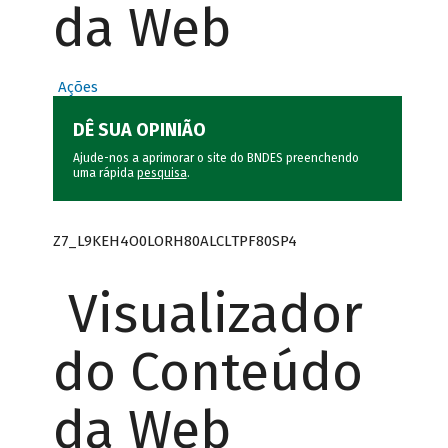
da Web
Ações
DÊ SUA OPINIÃO
Ajude-nos a aprimorar o site do BNDES preenchendo
uma rápida
pesquisa
.
Z7_L9KEH4O0LORH80ALCLTPF80SP4
Visualizador
do Conteúdo
da Web