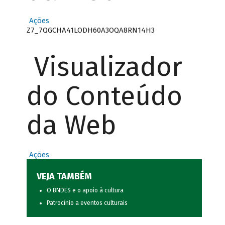
Ações
Z7_7QGCHA41LODH60A3OQA8RN14H3
Visualizador
do Conteúdo
da Web
Ações
VEJA TAMBÉM
O BNDES e o apoio à cultura
Patrocínio a eventos culturais