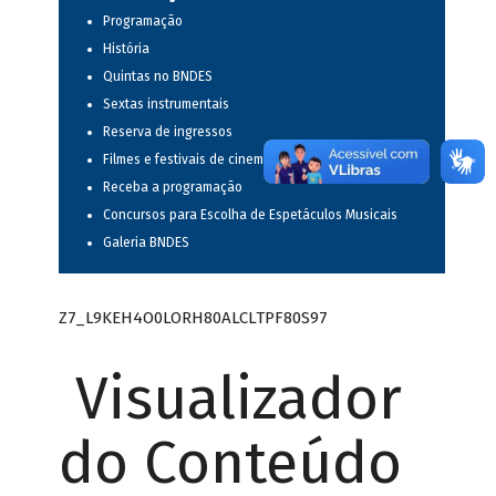
Programação
História
Quintas no BNDES
Sextas instrumentais
Reserva de ingressos
Filmes e festivais de cinema
Receba a programação
Concursos para Escolha de Espetáculos Musicais
Galeria BNDES
Z7_L9KEH4O0LORH80ALCLTPF80S97
Visualizador
do Conteúdo