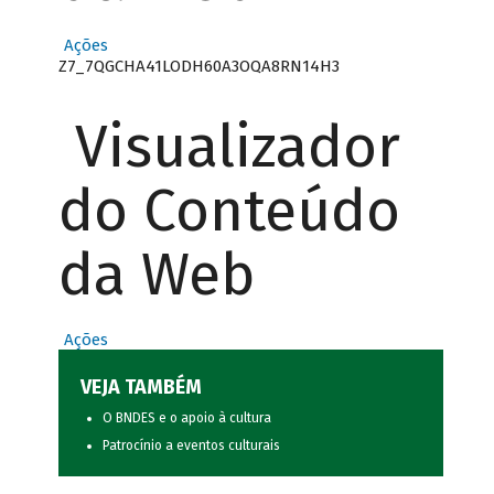
Ações
Z7_7QGCHA41LODH60A3OQA8RN14H3
Visualizador
do Conteúdo
da Web
Ações
VEJA TAMBÉM
O BNDES e o apoio à cultura
Patrocínio a eventos culturais