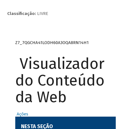
Classificação:
LIVRE
Z7_7QGCHA41LODH60A3OQA8RN14H1
Visualizador
do Conteúdo
da Web
Ações
NESTA SEÇÃO