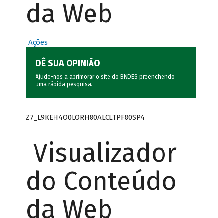
da Web
Ações
DÊ SUA OPINIÃO
Ajude-nos a aprimorar o site do BNDES preenchendo
uma rápida
pesquisa
.
Z7_L9KEH4O0LORH80ALCLTPF80SP4
Visualizador
do Conteúdo
da Web