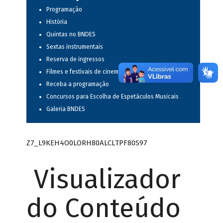
Programação
História
Quintas no BNDES
Sextas instrumentais
Reserva de ingressos
Filmes e festivais de cinema
Receba a programação
Concursos para Escolha de Espetáculos Musicais
Galeria BNDES
Z7_L9KEH4O0LORH80ALCLTPF80S97
Visualizador
do Conteúdo