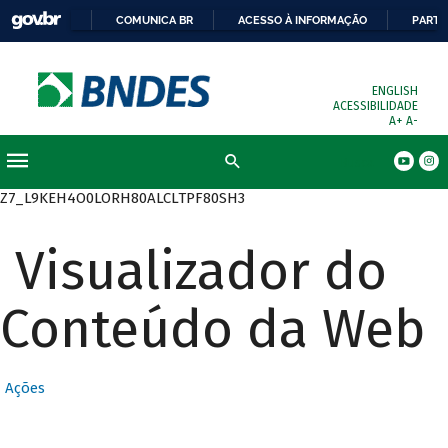
COMUNICA BR
ACESSO À INFORMAÇÃO
PARTI
ENGLISH
ACESSIBILIDADE
A+
A-
Busca
Z7_L9KEH4O0LORH80ALCLTPF80SH3
Visualizador do
Conteúdo da Web
Ações