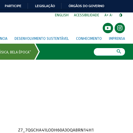
PARTICIPE
LEGISLAÇÃO
ÓRGÃOS DO GOVERNO
⁣
ENGLISH
ACESSIBILIDADE
A+
A-
NCIA
DESENVOLVIMENTO SUSTENTÁVEL
CONHECIMENTO
IMPRENSA
Busca
Z7_7QGCHA41LODH60A3OQA8RN14H1