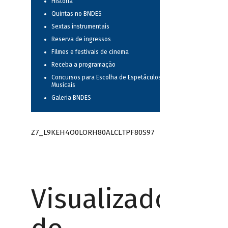
História
Quintas no BNDES
Sextas instrumentais
Reserva de ingressos
Filmes e festivais de cinema
Receba a programação
Concursos para Escolha de Espetáculos
Musicais
Galeria BNDES
Z7_L9KEH4O0LORH80ALCLTPF80S97
Visualizador