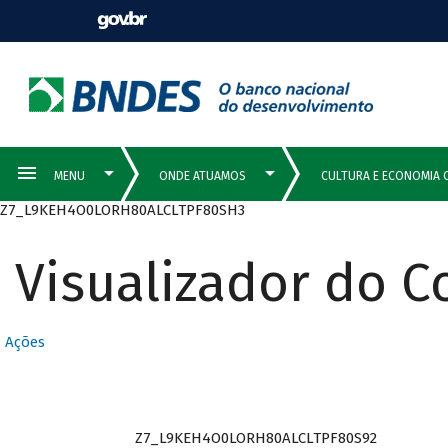
Z7_L9KEH4O0LORH80ALCLTPF80SH3
Visualizador do 
Ações
Z7_L9KEH4O0LORH80ALCLTPF80S92