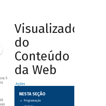
Visualizador
do
Conteúdo
da Web
ora 5
os
Ações
NESTA SEÇÃO
50
Programação
ujo