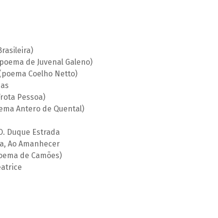
asileira)
poema de Juvenal Galeno)
(poema Coelho Netto)
das
rota Pessoa)
oema Antero de Quental)
O. Duque Estrada
la, Ao Amanhecer
(poema de Camões)
atrice