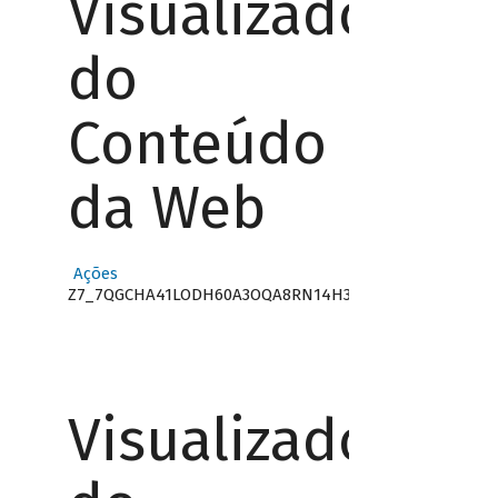
Visualizador
do
Conteúdo
da Web
Ações
Z7_7QGCHA41LODH60A3OQA8RN14H3
Visualizador