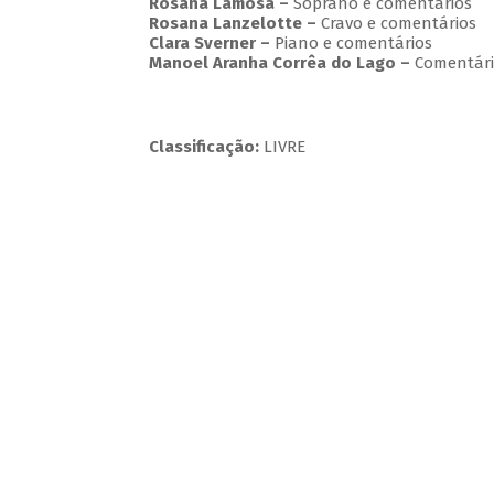
Rosana Lamosa –
Soprano e comentários
Rosana Lanzelotte –
Cravo e comentários
Clara Sverner –
Piano e comentários
Manoel Aranha Corrêa do Lago
–
Comentári
Classificação:
LIVRE