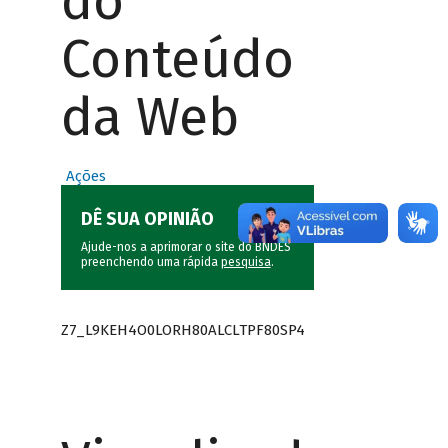
do
Conteúdo
da Web
Ações
DÊ SUA OPINIÃO
Ajude-nos a aprimorar o site do BNDES
preenchendo uma rápida
pesquisa
.
Z7_L9KEH4O0LORH80ALCLTPF80SP4