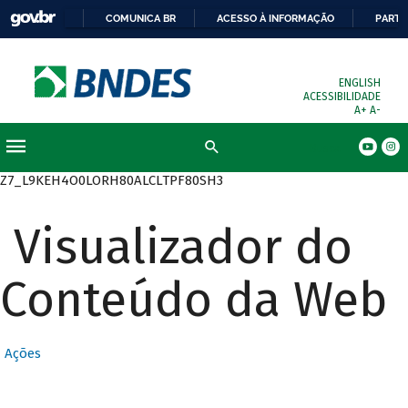
COMUNICA BR
ACESSO À INFORMAÇÃO
PARTI
ENGLISH
ACESSIBILIDADE
A+
A-
Busca
Z7_L9KEH4O0LORH80ALCLTPF80SH3
Visualizador do
Conteúdo da Web
Ações