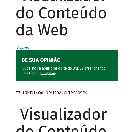
do Conteúdo
da Web
Ações
DÊ SUA OPINIÃO
Ajude-nos a aprimorar o site do BNDES preenchendo
uma rápida
pesquisa
.
Z7_L9KEH4O0LORH80ALCLTPF80SP4
Visualizador
do Conteúdo