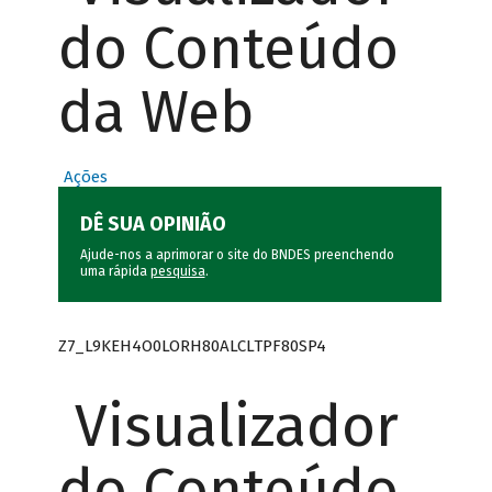
do Conteúdo
da Web
Ações
DÊ SUA OPINIÃO
Ajude-nos a aprimorar o site do BNDES preenchendo
uma rápida
pesquisa
.
Z7_L9KEH4O0LORH80ALCLTPF80SP4
Visualizador
do Conteúdo