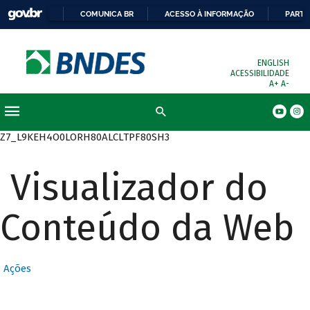
COMUNICA BR
ACESSO À INFORMAÇÃO
PARTI
ENGLISH
ACESSIBILIDADE
A+
A-
Busca
Z7_L9KEH4O0LORH80ALCLTPF80SH3
Visualizador do
Conteúdo da Web
Ações