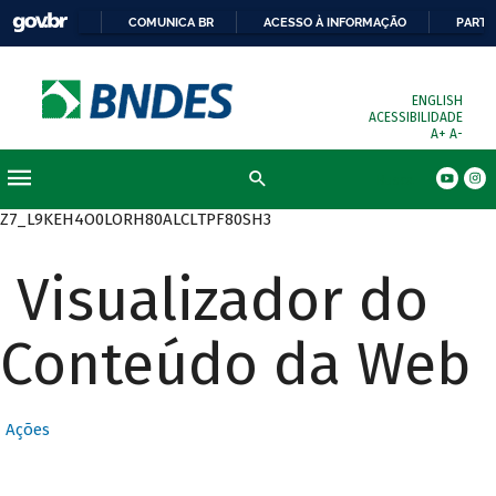
COMUNICA BR
ACESSO À INFORMAÇÃO
PARTI
ENGLISH
ACESSIBILIDADE
A+
A-
Busca
Z7_L9KEH4O0LORH80ALCLTPF80SH3
Visualizador do
Conteúdo da Web
Ações