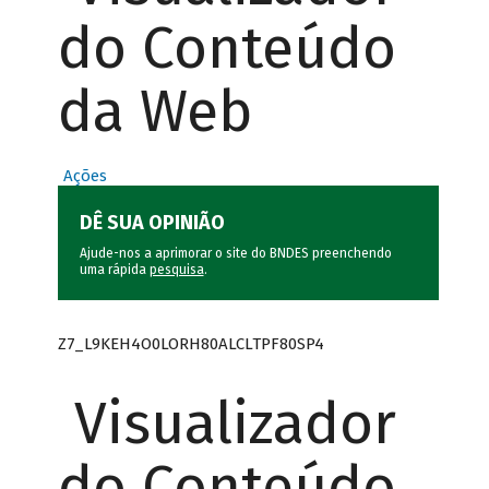
do Conteúdo
da Web
Ações
DÊ SUA OPINIÃO
Ajude-nos a aprimorar o site do BNDES preenchendo
uma rápida
pesquisa
.
Z7_L9KEH4O0LORH80ALCLTPF80SP4
Visualizador
do Conteúdo