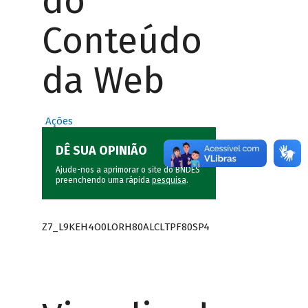
do
Conteúdo
da Web
Ações
DÊ SUA OPINIÃO
Ajude-nos a aprimorar o site do BNDES
preenchendo uma rápida
pesquisa
.
Z7_L9KEH4O0LORH80ALCLTPF80SP4