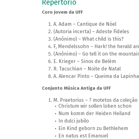
Repertório
Coro Jovem da UFF
A. Adam – Cantique de Nöel
(Autoria incerta) – Adeste Fideles
(Anônimo) – What child is this?
F, Mendelssohn – Hark! the herald an
(Anônimo) – Go tell it on the mountai
E. Krieger – Sinos de Belém
R. Tacuchian – Noite de Natal
A. Alencar Pinto – Queima da Lapinha
Conjunto Música Antiga da UFF
M. Praetorius – 7 motetos da coleçã
Christum wir sollen loben schon
Num komm der Heiden Heiland
In dulci jubilo
Ein Kind geborn zu Bethlehem
En natus est Emanuel