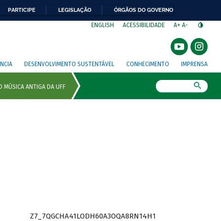
PARTICIPE
LEGISLAÇÃO
ÓRGÃOS DO GOVERNO
⁣
ENGLISH
ACESSIBILIDADE
A+
A-
NCIA
DESENVOLVIMENTO SUSTENTÁVEL
CONHECIMENTO
IMPRENSA
Busca
Z7_7QGCHA41LODH60A3OQA8RN14H1