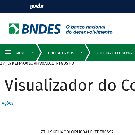
Z7_L9KEH4O0LORH80ALCLTPF80SH3
Visualizador do 
Ações
Z7_L9KEH4O0LORH80ALCLTPF80S92