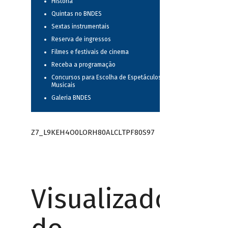
História
Quintas no BNDES
Sextas instrumentais
Reserva de ingressos
Filmes e festivais de cinema
Receba a programação
Concursos para Escolha de Espetáculos
Musicais
Galeria BNDES
Z7_L9KEH4O0LORH80ALCLTPF80S97
Visualizador