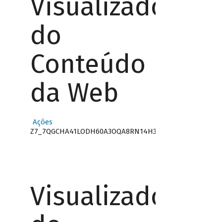
Visualizador
do
Conteúdo
da Web
Ações
Z7_7QGCHA41LODH60A3OQA8RN14H3
Visualizador