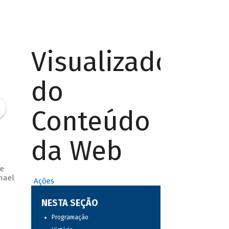
Visualizador
do
Conteúdo
da Web
e
hael
Ações
NESTA SEÇÃO
Programação