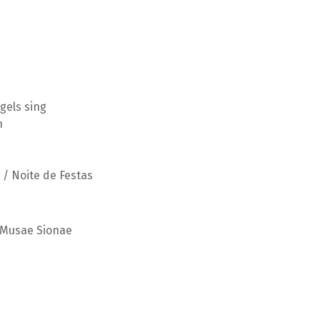
gels sing
n
 / Noite de Festas
o Musae Sionae