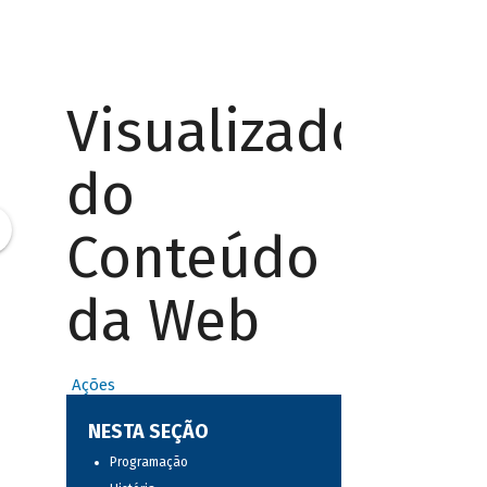
Visualizador
do
Conteúdo
da Web
Ações
NESTA SEÇÃO
Programação