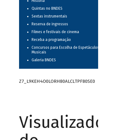
História
Quintas no BNDES
Sextas instrumentais
Reserva de ingressos
Filmes e festivais de cinema
Receba a programação
Concursos para Escolha de Espetáculos
Musicais
Galeria BNDES
Z7_L9KEH4O0LORH80ALCLTPF80SE0
Visualizador