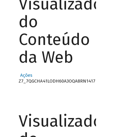
Visualizador
do
Conteúdo
da Web
Ações
Z7_7QGCHA41LODH60A3OQA8RN1417
Visualizador