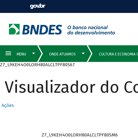
Z7_L9KEH4O0LORH80ALCLTPF80S67
Visualizador do 
Ações
Z7_L9KEH4O0LORH80ALCLTPF80SM6