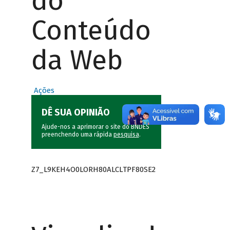
do
Conteúdo
da Web
Ações
DÊ SUA OPINIÃO
Ajude-nos a aprimorar o site do BNDES
preenchendo uma rápida
pesquisa
.
Z7_L9KEH4O0LORH80ALCLTPF80SE2