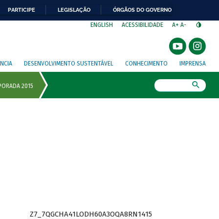
PARTICIPE
LEGISLAÇÃO
ÓRGÃOS DO GOVERNO
⁣
ENGLISH
ACESSIBILIDADE
A+
A-
NCIA
DESENVOLVIMENTO SUSTENTÁVEL
CONHECIMENTO
IMPRENSA
Busca
Z7_7QGCHA41LODH60A3OQA8RN1415