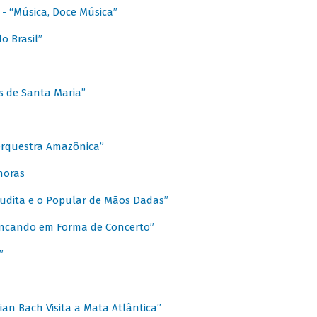
s - “Música, Doce Música”
o Brasil”
s de Santa Maria”
 Orquestra Amazônica”
onoras
rudita e o Popular de Mãos Dadas”
rincando em Forma de Concerto”
”
ian Bach Visita a Mata Atlântica”