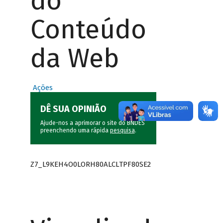
do
Conteúdo
da Web
Ações
DÊ SUA OPINIÃO
Ajude-nos a aprimorar o site do BNDES
preenchendo uma rápida
pesquisa
.
Z7_L9KEH4O0LORH80ALCLTPF80SE2