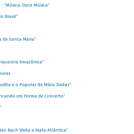
s - “Música, Doce Música”
o Brasil”
s de Santa Maria”
 Orquestra Amazônica”
onoras
rudita e o Popular de Mãos Dadas”
rincando em Forma de Concerto”
”
ian Bach Visita a Mata Atlântica”