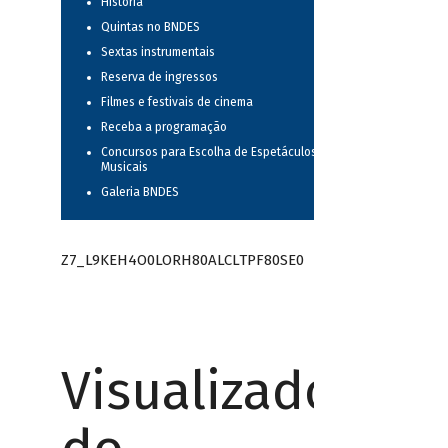
História
Quintas no BNDES
Sextas instrumentais
Reserva de ingressos
Filmes e festivais de cinema
Receba a programação
Concursos para Escolha de Espetáculos
Musicais
Galeria BNDES
Z7_L9KEH4O0LORH80ALCLTPF80SE0
Visualizador