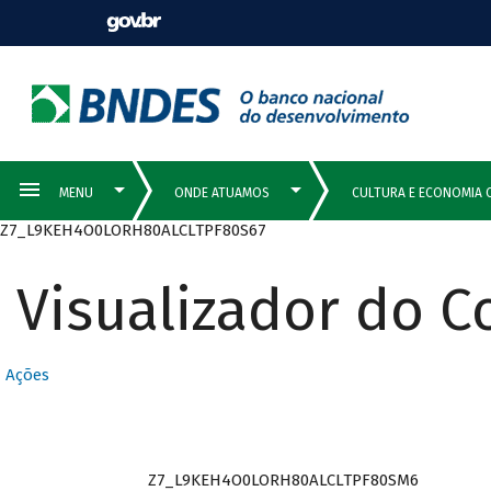
Z7_L9KEH4O0LORH80ALCLTPF80S67
Visualizador do 
Ações
Z7_L9KEH4O0LORH80ALCLTPF80SM6