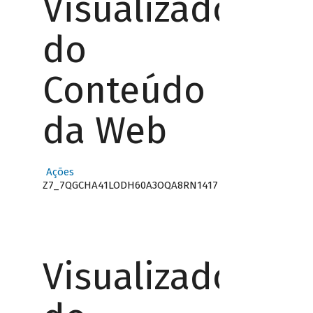
Visualizador
do
Conteúdo
da Web
Ações
Z7_7QGCHA41LODH60A3OQA8RN1417
Visualizador