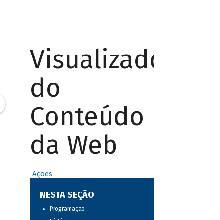
Visualizador
do
Conteúdo
da Web
Ações
NESTA SEÇÃO
Programação