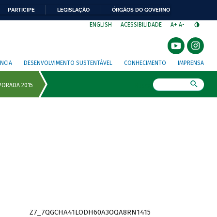
PARTICIPE
LEGISLAÇÃO
ÓRGÃOS DO GOVERNO
⁣
ENGLISH
ACESSIBILIDADE
A+
A-
NCIA
DESENVOLVIMENTO SUSTENTÁVEL
CONHECIMENTO
IMPRENSA
Busca
Z7_7QGCHA41LODH60A3OQA8RN1415