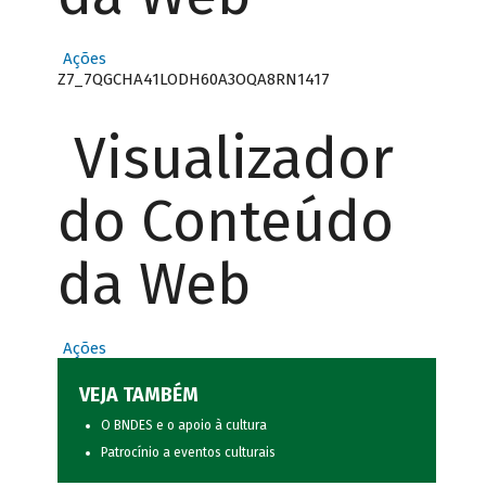
Ações
Z7_7QGCHA41LODH60A3OQA8RN1417
Visualizador
do Conteúdo
da Web
Ações
VEJA TAMBÉM
O BNDES e o apoio à cultura
Patrocínio a eventos culturais