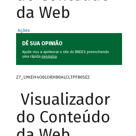
da Web
Ações
DÊ SUA OPINIÃO
Ajude-nos a aprimorar o site do BNDES preenchendo
uma rápida
pesquisa
.
Z7_L9KEH4O0LORH80ALCLTPF80SE2
Visualizador
do Conteúdo
da Web