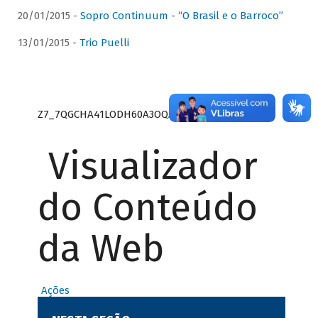
20/01/2015 -
Sopro Continuum - “O Brasil e o Barroco”
13/01/2015 -
Trio Puelli
Z7_7QGCHA41LODH60A3OQA8RN1415
Visualizador
do Conteúdo
da Web
Ações