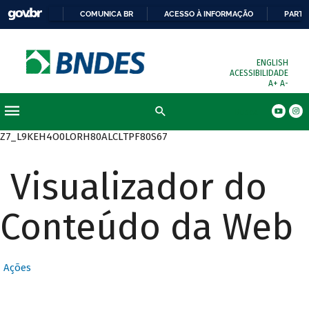
COMUNICA BR
ACESSO À INFORMAÇÃO
PARTI
ENGLISH
ACESSIBILIDADE
A+
A-
Busca
Z7_L9KEH4O0LORH80ALCLTPF80S67
Visualizador do
Conteúdo da Web
Ações