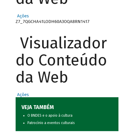
Ações
Z7_7QGCHA41LODH60A3OQA8RN1417
Visualizador
do Conteúdo
da Web
Ações
VEJA TAMBÉM
O BNDES e o apoio à cultura
Patrocínio a eventos culturais