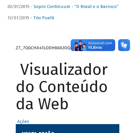
20/01/2015 -
Sopro Continuum - “O Brasil e o Barroco”
13/01/2015 -
Trio Puelli
Z7_7QGCHA41LODH60A3OQA8RN1415
Visualizador
do Conteúdo
da Web
Ações