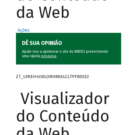
da Web
Ações
DÊ SUA OPINIÃO
Ajude-nos a aprimorar o site do BNDES preenchendo
uma rápida
pesquisa
.
Z7_L9KEH4O0LORH80ALCLTPF80SE2
Visualizador
do Conteúdo
da Web