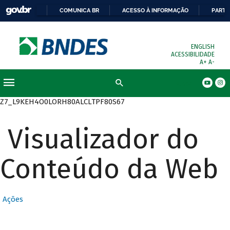
COMUNICA BR
ACESSO À INFORMAÇÃO
PARTI
ENGLISH
ACESSIBILIDADE
A+
A-
Busca
Z7_L9KEH4O0LORH80ALCLTPF80S67
Visualizador do
Conteúdo da Web
Ações