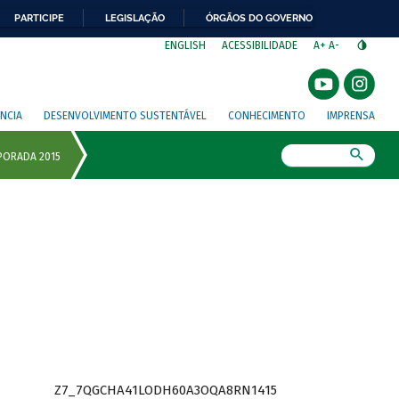
PARTICIPE
LEGISLAÇÃO
ÓRGÃOS DO GOVERNO
⁣
ENGLISH
ACESSIBILIDADE
A+
A-
NCIA
DESENVOLVIMENTO SUSTENTÁVEL
CONHECIMENTO
IMPRENSA
Busca
Z7_7QGCHA41LODH60A3OQA8RN1415