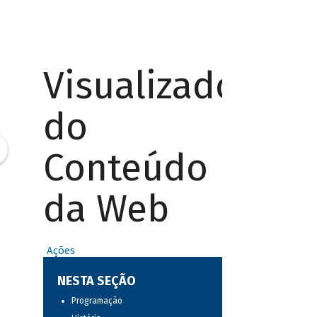
Visualizador
do
Conteúdo
da Web
Ações
NESTA SEÇÃO
Programação