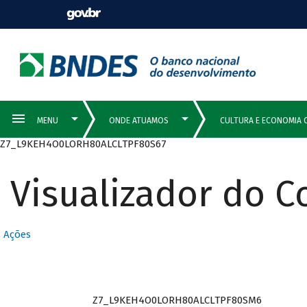
Z7_L9KEH4O0LORH80ALCLTPF80S67
Visualizador do 
Ações
Z7_L9KEH4O0LORH80ALCLTPF80SM6