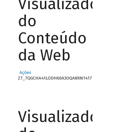
Visualizador
do
Conteúdo
da Web
Ações
Z7_7QGCHA41LODH60A3OQA8RN1417
Visualizador