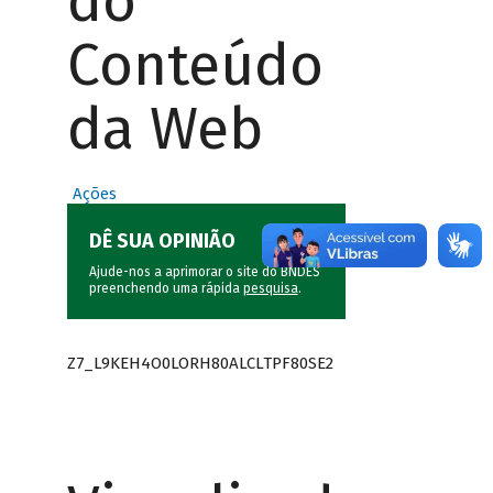
do
Conteúdo
da Web
Ações
DÊ SUA OPINIÃO
Ajude-nos a aprimorar o site do BNDES
preenchendo uma rápida
pesquisa
.
Z7_L9KEH4O0LORH80ALCLTPF80SE2