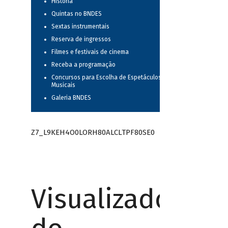
História
Quintas no BNDES
Sextas instrumentais
Reserva de ingressos
Filmes e festivais de cinema
Receba a programação
Concursos para Escolha de Espetáculos
Musicais
Galeria BNDES
Z7_L9KEH4O0LORH80ALCLTPF80SE0
Visualizador