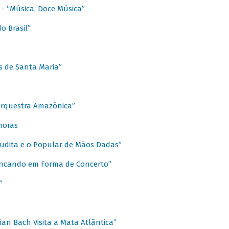
s - “Música, Doce Música”
o Brasil”
s de Santa Maria”
 Orquestra Amazônica”
onoras
rudita e o Popular de Mãos Dadas”
rincando em Forma de Concerto”
”
ian Bach Visita a Mata Atlântica”