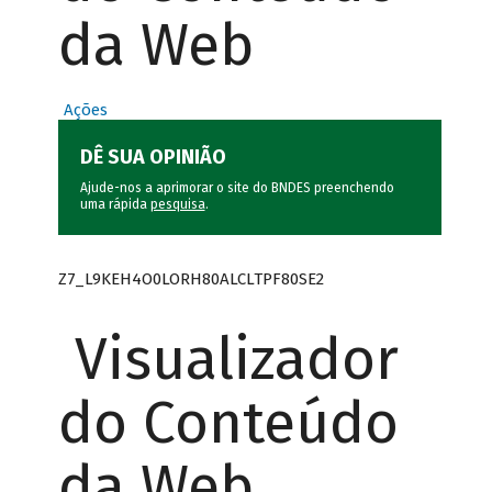
da Web
Ações
DÊ SUA OPINIÃO
Ajude-nos a aprimorar o site do BNDES preenchendo
uma rápida
pesquisa
.
Z7_L9KEH4O0LORH80ALCLTPF80SE2
Visualizador
do Conteúdo
da Web