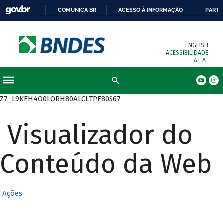
COMUNICA BR
ACESSO À INFORMAÇÃO
PARTI
ENGLISH
ACESSIBILIDADE
A+
A-
Busca
Z7_L9KEH4O0LORH80ALCLTPF80S67
Visualizador do
Conteúdo da Web
Ações