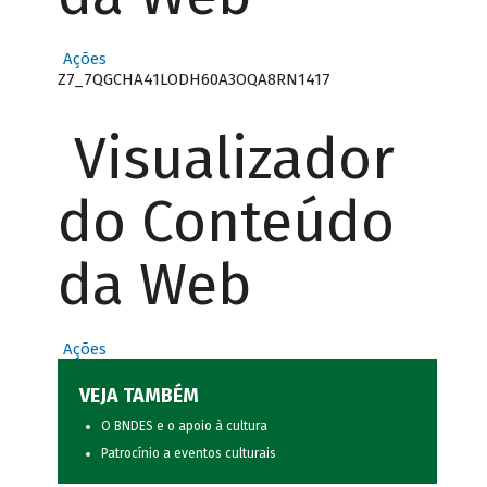
Ações
Z7_7QGCHA41LODH60A3OQA8RN1417
Visualizador
do Conteúdo
da Web
Ações
VEJA TAMBÉM
O BNDES e o apoio à cultura
Patrocínio a eventos culturais