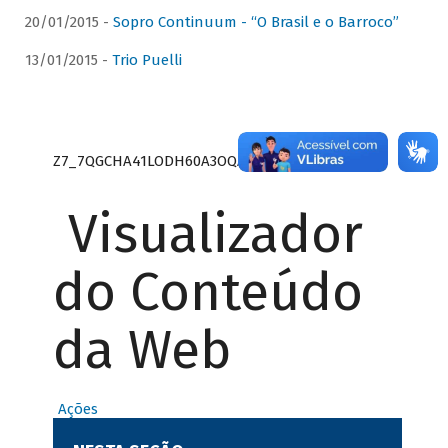
20/01/2015 -
Sopro Continuum - “O Brasil e o Barroco”
13/01/2015 -
Trio Puelli
Z7_7QGCHA41LODH60A3OQA8RN1415
Visualizador
do Conteúdo
da Web
Ações