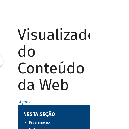
Visualizador
do
Conteúdo
da Web
Ações
NESTA SEÇÃO
Programação