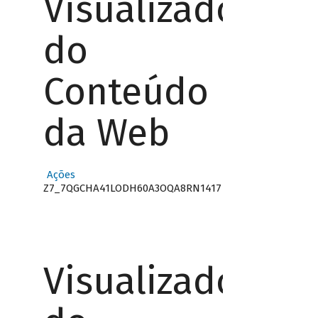
Visualizador
do
Conteúdo
da Web
Ações
Z7_7QGCHA41LODH60A3OQA8RN1417
Visualizador