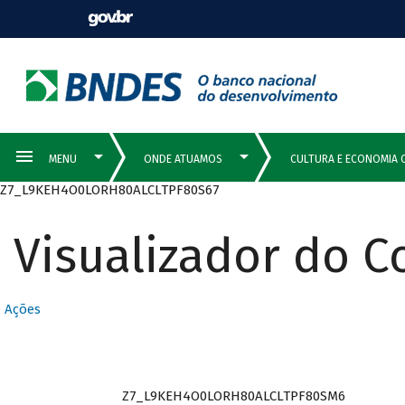
Z7_L9KEH4O0LORH80ALCLTPF80S67
Visualizador do 
Ações
Z7_L9KEH4O0LORH80ALCLTPF80SM6