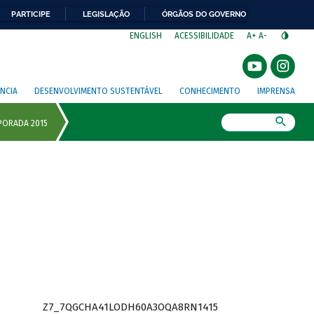
PARTICIPE
LEGISLAÇÃO
ÓRGÃOS DO GOVERNO
⁣
ENGLISH
ACESSIBILIDADE
A+
A-
NCIA
DESENVOLVIMENTO SUSTENTÁVEL
CONHECIMENTO
IMPRENSA
Busca
Z7_7QGCHA41LODH60A3OQA8RN1415