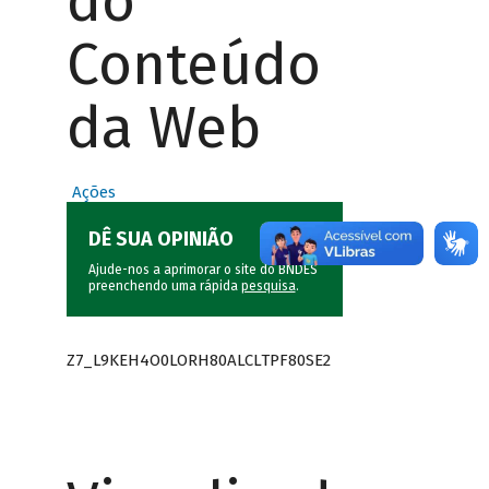
do
Conteúdo
da Web
Ações
DÊ SUA OPINIÃO
Ajude-nos a aprimorar o site do BNDES
preenchendo uma rápida
pesquisa
.
Z7_L9KEH4O0LORH80ALCLTPF80SE2