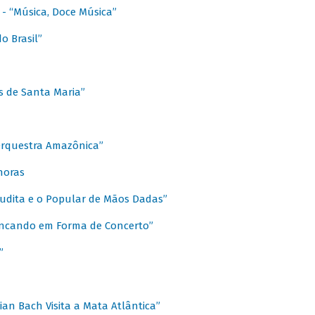
s - “Música, Doce Música”
o Brasil”
s de Santa Maria”
 Orquestra Amazônica”
onoras
rudita e o Popular de Mãos Dadas”
rincando em Forma de Concerto”
”
ian Bach Visita a Mata Atlântica”