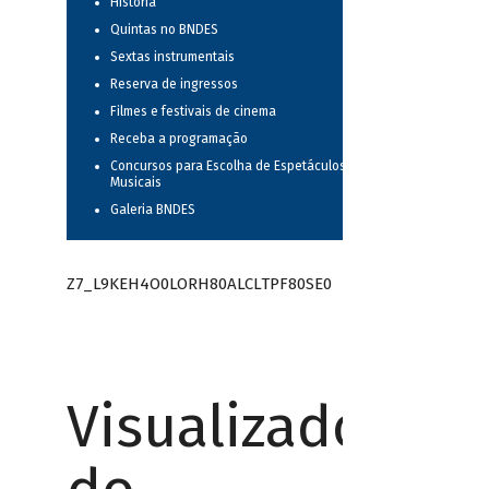
História
Quintas no BNDES
Sextas instrumentais
Reserva de ingressos
Filmes e festivais de cinema
Receba a programação
Concursos para Escolha de Espetáculos
Musicais
Galeria BNDES
Z7_L9KEH4O0LORH80ALCLTPF80SE0
Visualizador