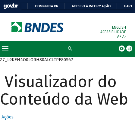
COMUNICA BR
ACESSO À INFORMAÇÃO
PARTI
ENGLISH
ACESSIBILIDADE
A+
A-
Busca
Z7_L9KEH4O0LORH80ALCLTPF80S67
Visualizador do
Conteúdo da Web
Ações