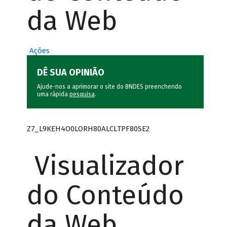
da Web
Ações
DÊ SUA OPINIÃO
Ajude-nos a aprimorar o site do BNDES preenchendo
uma rápida
pesquisa
.
Z7_L9KEH4O0LORH80ALCLTPF80SE2
Visualizador
do Conteúdo
da Web