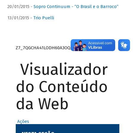
20/01/2015 -
Sopro Continuum - “O Brasil e o Barroco”
13/01/2015 -
Trio Puelli
Z7_7QGCHA41LODH60A3OQA8RN1415
Visualizador
do Conteúdo
da Web
Ações