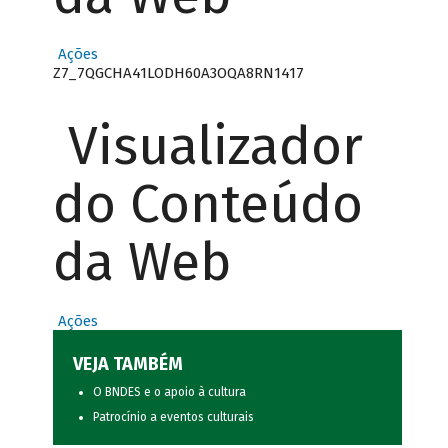
Ações
Z7_7QGCHA41LODH60A3OQA8RN1417
Visualizador
do Conteúdo
da Web
Ações
VEJA TAMBÉM
O BNDES e o apoio à cultura
Patrocínio a eventos culturais