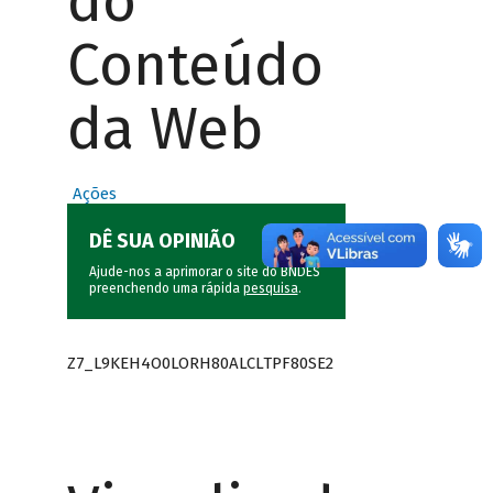
do
Conteúdo
da Web
Ações
DÊ SUA OPINIÃO
Ajude-nos a aprimorar o site do BNDES
preenchendo uma rápida
pesquisa
.
Z7_L9KEH4O0LORH80ALCLTPF80SE2