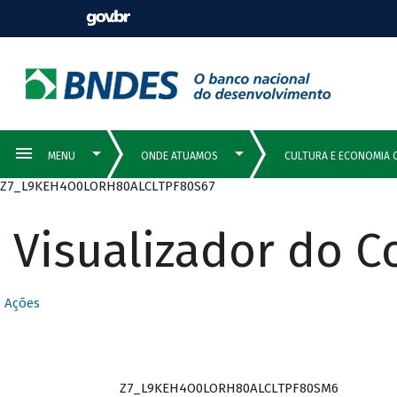
Z7_L9KEH4O0LORH80ALCLTPF80S67
Visualizador do 
Ações
Z7_L9KEH4O0LORH80ALCLTPF80SM6