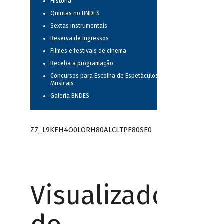
História
Quintas no BNDES
Sextas instrumentais
Reserva de ingressos
Filmes e festivais de cinema
Receba a programação
Concursos para Escolha de Espetáculos
Musicais
Galeria BNDES
Z7_L9KEH4O0LORH80ALCLTPF80SE0
Visualizador