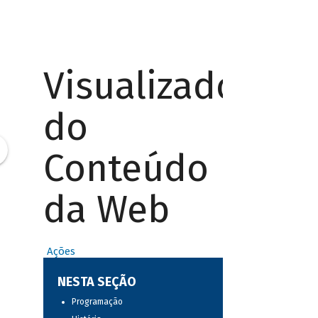
Visualizador
do
Conteúdo
da Web
Ações
NESTA SEÇÃO
Programação