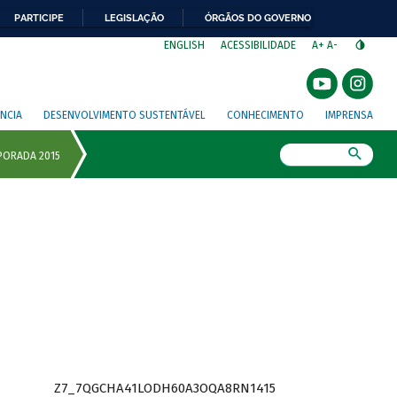
PARTICIPE
LEGISLAÇÃO
ÓRGÃOS DO GOVERNO
⁣
ENGLISH
ACESSIBILIDADE
A+
A-
NCIA
DESENVOLVIMENTO SUSTENTÁVEL
CONHECIMENTO
IMPRENSA
Busca
Z7_7QGCHA41LODH60A3OQA8RN1415