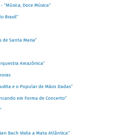
s - “Música, Doce Música”
o Brasil”
s de Santa Maria”
 Orquestra Amazônica”
onoras
rudita e o Popular de Mãos Dadas”
rincando em Forma de Concerto”
”
ian Bach Visita a Mata Atlântica”