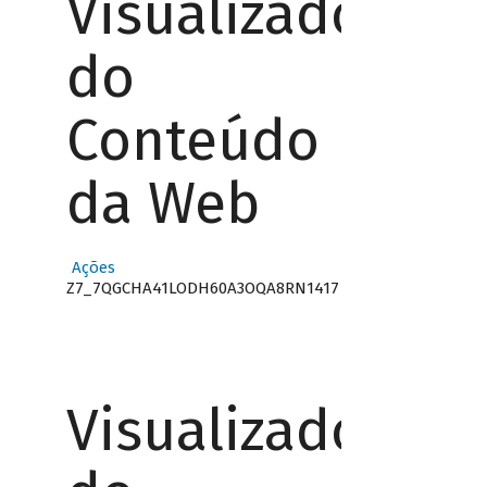
Visualizador
do
Conteúdo
da Web
Ações
Z7_7QGCHA41LODH60A3OQA8RN1417
Visualizador