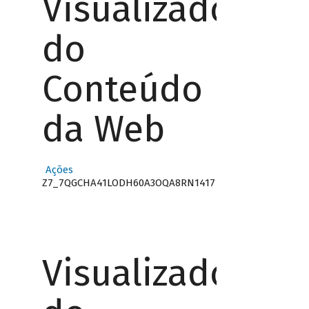
Visualizador
do
Conteúdo
da Web
Ações
Z7_7QGCHA41LODH60A3OQA8RN1417
Visualizador