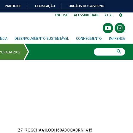
PARTICIPE
LEGISLAÇÃO
ÓRGÃOS DO GOVERNO
⁣
ENGLISH
ACESSIBILIDADE
A+
A-
NCIA
DESENVOLVIMENTO SUSTENTÁVEL
CONHECIMENTO
IMPRENSA
Busca
Z7_7QGCHA41LODH60A3OQA8RN1415