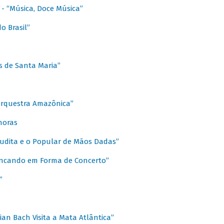
s - “Música, Doce Música”
o Brasil”
s de Santa Maria”
 Orquestra Amazônica”
onoras
rudita e o Popular de Mãos Dadas”
rincando em Forma de Concerto”
”
ian Bach Visita a Mata Atlântica”