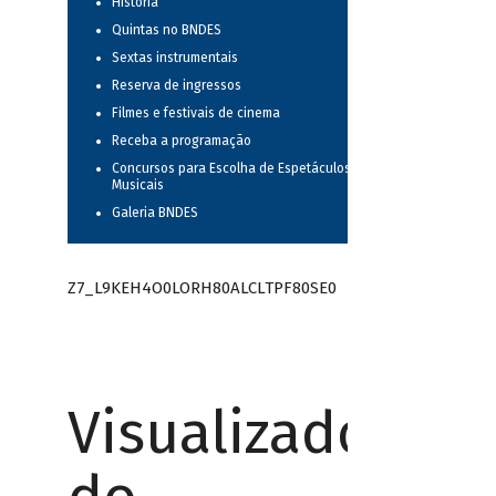
História
Quintas no BNDES
Sextas instrumentais
Reserva de ingressos
Filmes e festivais de cinema
Receba a programação
Concursos para Escolha de Espetáculos
Musicais
Galeria BNDES
Z7_L9KEH4O0LORH80ALCLTPF80SE0
Visualizador