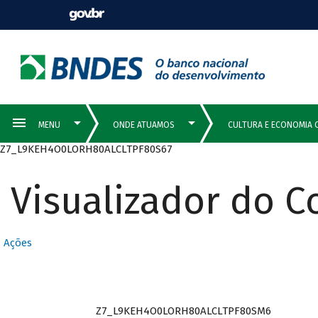
Z7_L9KEH4O0LORH80ALCLTPF80S67
Visualizador do 
Ações
Z7_L9KEH4O0LORH80ALCLTPF80SM6