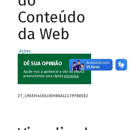
do
Conteúdo
da Web
Ações
DÊ SUA OPINIÃO
Ajude-nos a aprimorar o site do BNDES
preenchendo uma rápida
pesquisa
.
Z7_L9KEH4O0LORH80ALCLTPF80SE2