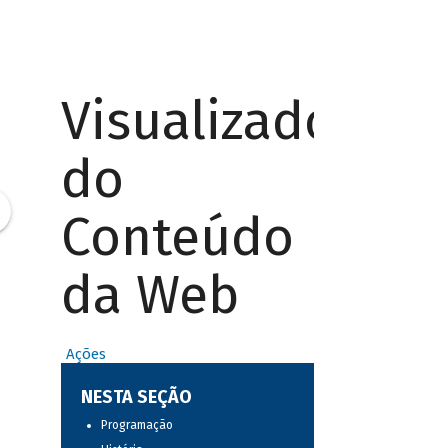
Visualizador
do
Conteúdo
da Web
Ações
NESTA SEÇÃO
Programação