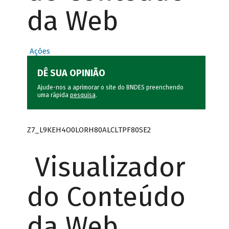
da Web
Ações
DÊ SUA OPINIÃO
Ajude-nos a aprimorar o site do BNDES preenchendo
uma rápida
pesquisa
.
Z7_L9KEH4O0LORH80ALCLTPF80SE2
Visualizador
do Conteúdo
da Web