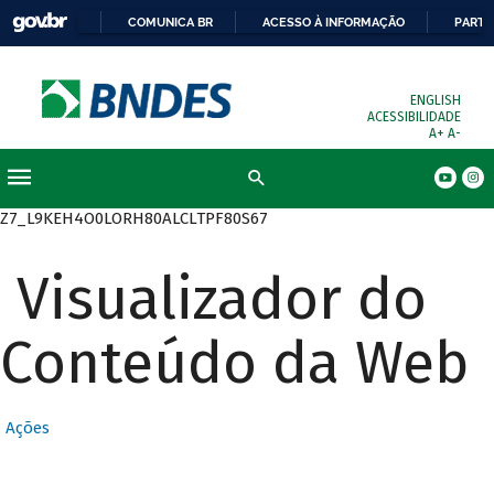
COMUNICA BR
ACESSO À INFORMAÇÃO
PARTI
ENGLISH
ACESSIBILIDADE
A+
A-
Busca
Z7_L9KEH4O0LORH80ALCLTPF80S67
Visualizador do
Conteúdo da Web
Ações