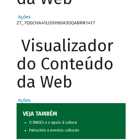
Ações
Z7_7QGCHA41LODH60A3OQA8RN1417
Visualizador
do Conteúdo
da Web
Ações
VEJA TAMBÉM
O BNDES e o apoio à cultura
Patrocínio a eventos culturais