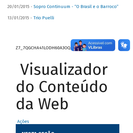
20/01/2015 -
Sopro Continuum - “O Brasil e o Barroco”
13/01/2015 -
Trio Puelli
Z7_7QGCHA41LODH60A3OQA8RN1415
Visualizador
do Conteúdo
da Web
Ações