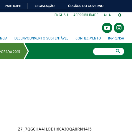
PARTICIPE
LEGISLAÇÃO
ÓRGÃOS DO GOVERNO
⁣
ENGLISH
ACESSIBILIDADE
A+
A-
NCIA
DESENVOLVIMENTO SUSTENTÁVEL
CONHECIMENTO
IMPRENSA
Busca
Z7_7QGCHA41LODH60A3OQA8RN1415