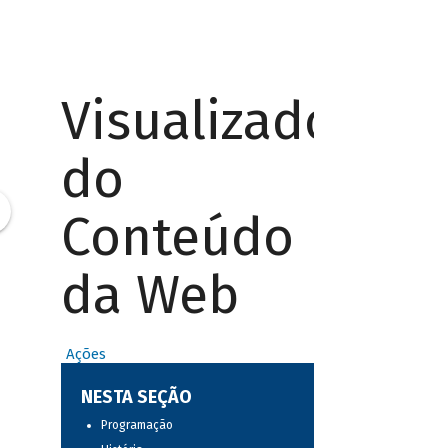
Visualizador
do
Conteúdo
da Web
Ações
NESTA SEÇÃO
Programação