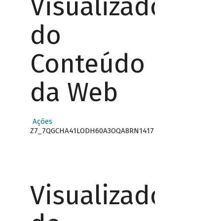
Visualizador
do
Conteúdo
da Web
Ações
Z7_7QGCHA41LODH60A3OQA8RN1417
Visualizador