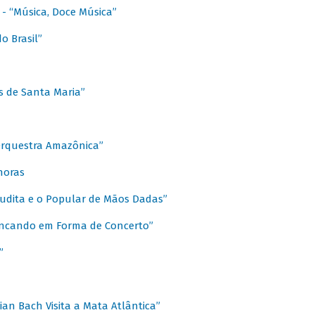
s - “Música, Doce Música”
o Brasil”
s de Santa Maria”
 Orquestra Amazônica”
onoras
rudita e o Popular de Mãos Dadas”
rincando em Forma de Concerto”
”
ian Bach Visita a Mata Atlântica”