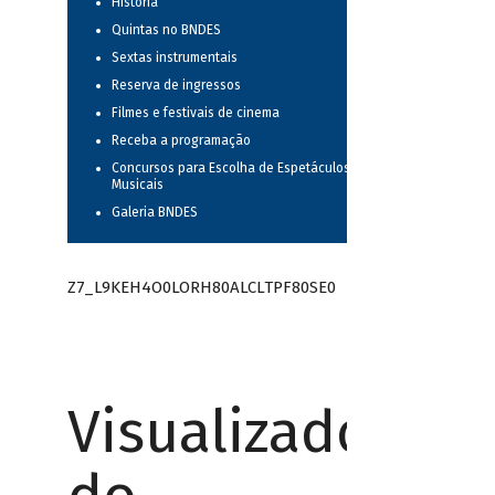
História
Quintas no BNDES
Sextas instrumentais
Reserva de ingressos
Filmes e festivais de cinema
Receba a programação
Concursos para Escolha de Espetáculos
Musicais
Galeria BNDES
Z7_L9KEH4O0LORH80ALCLTPF80SE0
Visualizador