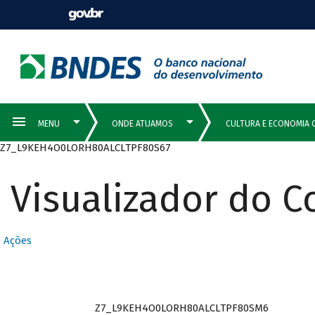
Z7_L9KEH4O0LORH80ALCLTPF80S67
Visualizador do 
Ações
Z7_L9KEH4O0LORH80ALCLTPF80SM6