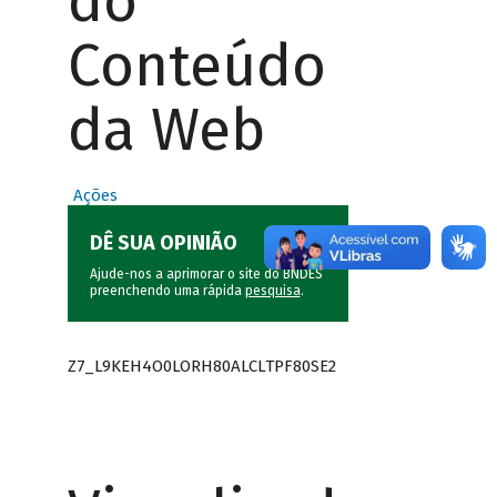
do
Conteúdo
da Web
Ações
DÊ SUA OPINIÃO
Ajude-nos a aprimorar o site do BNDES
preenchendo uma rápida
pesquisa
.
Z7_L9KEH4O0LORH80ALCLTPF80SE2